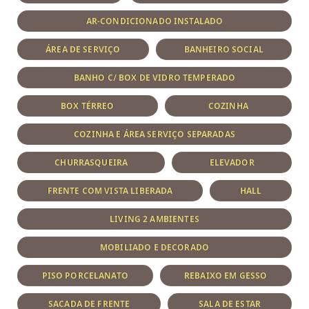
AR-CONDICIONADO INSTALADO
ÁREA DE SERVIÇO
BANHEIRO SOCIAL
BANHO C/ BOX DE VIDRO TEMPERADO
BOX TÉRREO
COZINHA
COZINHA E ÁREA SERVIÇO SEPARADAS
CHURRASQUEIRA
ELEVADOR
FRENTE COM VISTA LIBERADA
HALL
LIVING 2 AMBIENTES
MOBILIADO E DECORADO
PISO PORCELANATO
REBAIXO EM GESSO
SACADA DE FRENTE
SALA DE ESTAR