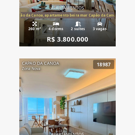
APARTAMENTOS
te mar Capão da Canoa, apartamento beira mar Capão da Canoa, aparta
260 m²
4 dorms
2 suítes
3 vagas
R$ 3.800.000
CAPAO DA CANOA
18987
Zona Nova
APARTAMENTOS