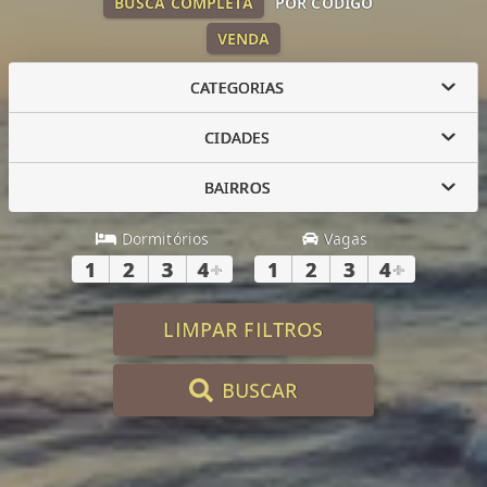
BUSCA COMPLETA
POR CÓDIGO
VENDA
CATEGORIAS
CIDADES
BAIRROS
Dormitórios
Vagas
1
2
3
4
+
1
2
3
4
+
LIMPAR FILTROS
BUSCAR