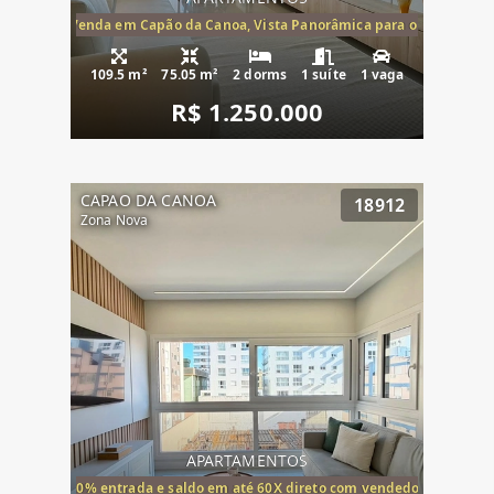
ira-Mar à Venda em Capão da Canoa, Vista Panorâmica para o Mar, 2 Dormi
109.5 m²
75.05 m²
2 dorms
1 suíte
1 vaga
R$ 1.250.000
CAPAO DA CANOA
18912
Zona Nova
APARTAMENTOS
20% entrada e saldo em até 60X direto com vendedor