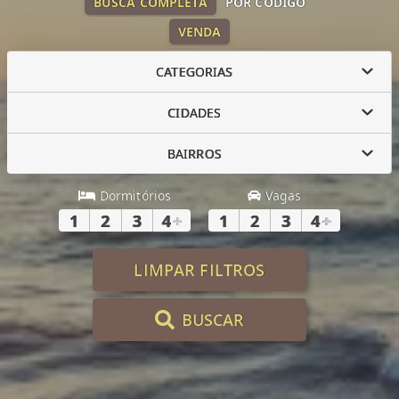
BUSCA COMPLETA
POR CÓDIGO
VENDA
CATEGORIAS
CIDADES
BAIRROS
Dormitórios
Vagas
1
2
3
4
+
1
2
3
4
+
LIMPAR FILTROS
BUSCAR