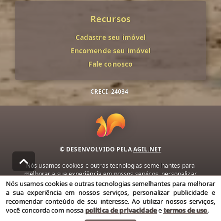
Recursos
Cadastre seu imóvel
Encomende seu imóvel
Fale conosco
CRECI
24034
© DESENVOLVIDO PELA
AGIL.NET
Nós usamos cookies e outras tecnologias semelhantes para
melhorar a sua experiência em nossos serviços, personalizar
publicidade e recomendar conteúdo de seu interesse. Ao utilizar
Nós usamos cookies e outras tecnologias semelhantes para melhorar
nossos serviços, você concorda com nossa política de privacidade e
a sua experiência em nossos serviços, personalizar publicidade e
termos de uso.
recomendar conteúdo de seu interesse. Ao utilizar nossos serviços,
você concorda com nossa
política de privacidade
e
termos de uso
.
Política de Privacidade
Termos de uso