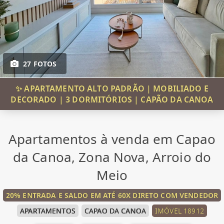
27 FOTOS
✨ APARTAMENTO ALTO PADRÃO | MOBILIADO E
DECORADO | 3 DORMITÓRIOS | CAPÃO DA CANOA
Apartamentos à venda em Capao
da Canoa, Zona Nova, Arroio do
Meio
20% ENTRADA E SALDO EM ATÉ 60X DIRETO COM VENDEDOR
APARTAMENTOS
CAPAO DA CANOA
IMÓVEL 18912