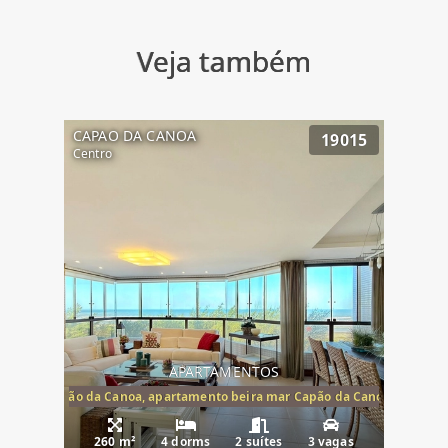
Veja também
CAPAO DA CANOA
19015
Centro
APARTAMENTOS
te mar Capão da Canoa, apartamento beira mar Capão da Canoa, aparta
260 m²
4 dorms
2 suítes
3 vagas