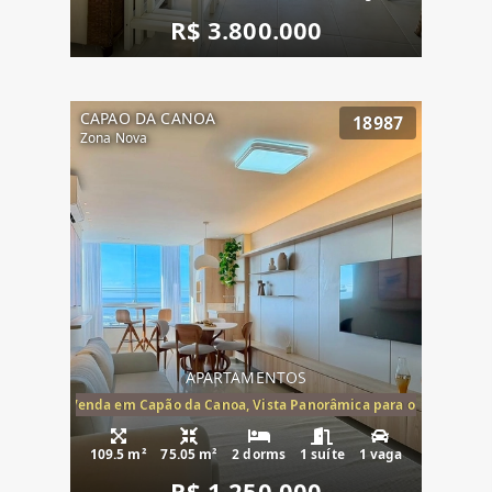
R$ 3.800.000
CAPAO DA CANOA
18987
Zona Nova
APARTAMENTOS
ira-Mar à Venda em Capão da Canoa, Vista Panorâmica para o Mar, 2 Dormi
109.5 m²
75.05 m²
2 dorms
1 suíte
1 vaga
R$ 1.250.000