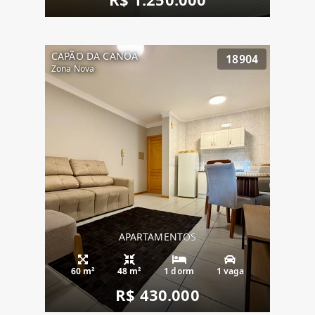
CAPÃO DA CANOA
18904
Zona Nova
APARTAMENTOS
60 m²
48 m²
1 dorm
1 vaga
R$ 430.000