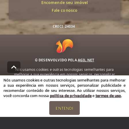
Encomende seu imóvel
Fale conosco
CRECI
24034
© DESENVOLVIDO PELA
AGIL.NET
Nós usamos cookies e outras tecnologias semelhantes para
melhorar a sua experiência em nossos serviços, personalizar
publicidade e recomendar conteúdo de seu interesse. Ao utilizar
Nós usamos cookies e outras tecnologias semelhantes para melhorar
nossos serviços, você concorda com nossa política de privacidade e
a sua experiência em nossos serviços, personalizar publicidade e
termos de uso.
recomendar conteúdo de seu interesse. Ao utilizar nossos serviços,
você concorda com nossa
política de privacidade
e
termos de uso
.
Política de Privacidade
Termos de uso
ENTENDI