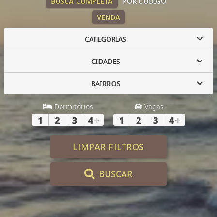
BUSCA COMPLETA
POR CÓDIGO
VENDA
CATEGORIAS
CIDADES
BAIRROS
Dormitórios
Vagas
1
2
3
4
+
1
2
3
4
+
LIMPAR FILTROS
BUSCAR