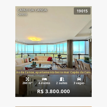
CAPAO DA CANOA
19015
Centro
APARTAMENTOS
te mar Capão da Canoa, apartamento beira mar Capão da Canoa, aparta
260 m²
4 dorms
2 suítes
3 vagas
R$ 3.800.000