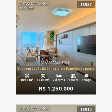
CAPAO DA CANOA
18987
Zona Nova
APARTAMENTOS
ira-Mar à Venda em Capão da Canoa, Vista Panorâmica para o Mar, 2 Dormi
109.5 m²
75.05 m²
2 dorms
1 suíte
1 vaga
R$ 1.250.000
CAPAO DA CANOA
18912