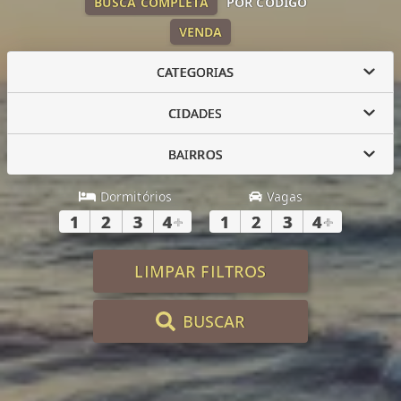
BUSCA COMPLETA
POR CÓDIGO
VENDA
CATEGORIAS
CIDADES
BAIRROS
Dormitórios
Vagas
1
2
3
4
+
1
2
3
4
+
LIMPAR FILTROS
BUSCAR