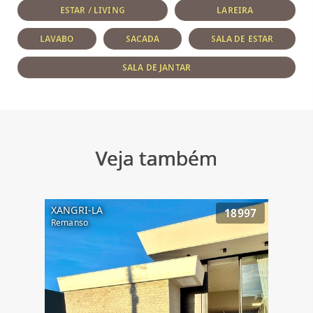
ESTAR / LIVING
LAREIRA
LAVABO
SACADA
SALA DE ESTAR
SALA DE JANTAR
Veja também
XANGRI-LA
18997
Remanso