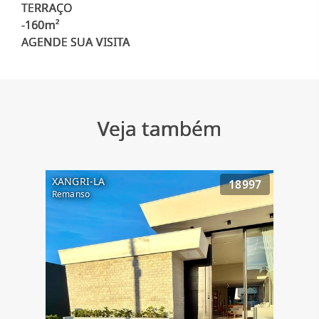
TERRAÇO
-160m²
Veja também
XANGRI-LA
18997
Remanso