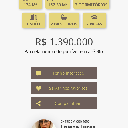
174 M²
157.33 M²
3 DORMITÓRIOS
1 SUÍTE
2 BANHEIROS
2 VAGAS
R$ 1.390.000
Parcelamento disponível em até 36x
Tenho interesse
Salvar nos favoritos
Compartilhar
ENTRE EM CONTATO
Lisiane Lucas