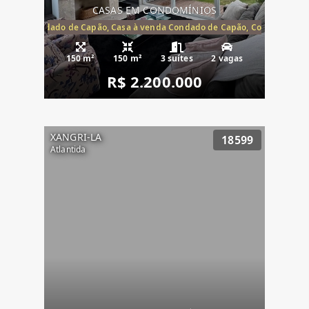
CASAS EM CONDOMÍNIOS
Capão, Condado de Capão, Casa à venda Condado de Capão, Condomínio 
150 m²
150 m²
3 suítes
2 vagas
R$ 2.200.000
XANGRI-LA
18599
Atlantida