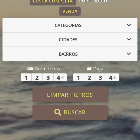
BUSCA COMPLETA
POR CÓDIGO
VENDA
CATEGORIAS
CIDADES
BAIRROS
Dormitórios
Vagas
1
2
3
4
+
1
2
3
4
+
LIMPAR FILTROS
BUSCAR