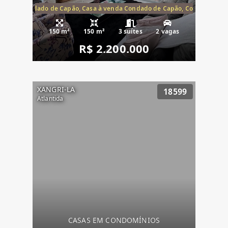
Capão, Condado de Capão, Casa à venda Condado de Capão, Condomínio 
150 m²
150 m²
3 suítes
2 vagas
R$ 2.200.000
XANGRI-LA
18599
Atlantida
CASAS EM CONDOMÍNIOS