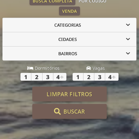
BUSCA COMPLETA
POR CÓDIGO
VENDA
CATEGORIAS
CIDADES
BAIRROS
Dormitórios
Vagas
1
2
3
4
+
1
2
3
4
+
LIMPAR FILTROS
BUSCAR