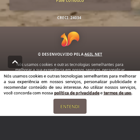
Fale conosco
CRECI
24034
© DESENVOLVIDO PELA
AGIL.NET
Nós usamos cookies e outras tecnologias semelhantes para
melhorar a sua experiência em nossos serviços, personalizar
publicidade e recomendar conteúdo de seu interesse. Ao utilizar
Nós usamos cookies e outras tecnologias semelhantes para melhorar
nossos serviços, você concorda com nossa política de privacidade e
a sua experiência em nossos serviços, personalizar publicidade e
termos de uso.
recomendar conteúdo de seu interesse. Ao utilizar nossos serviços,
você concorda com nossa
política de privacidade
e
termos de uso
.
Política de Privacidade
Termos de uso
ENTENDI