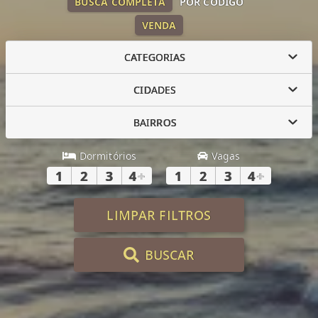
BUSCA COMPLETA
POR CÓDIGO
VENDA
CATEGORIAS
CIDADES
BAIRROS
Dormitórios
Vagas
1
2
3
4
+
1
2
3
4
+
LIMPAR FILTROS
BUSCAR