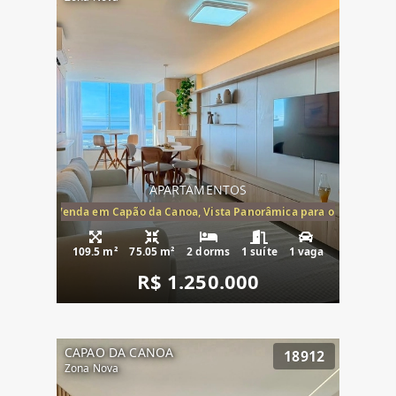
APARTAMENTOS
ira-Mar à Venda em Capão da Canoa, Vista Panorâmica para o Mar, 2 Dormi
109.5 m²
75.05 m²
2 dorms
1 suíte
1 vaga
R$ 1.250.000
CAPAO DA CANOA
18912
Zona Nova