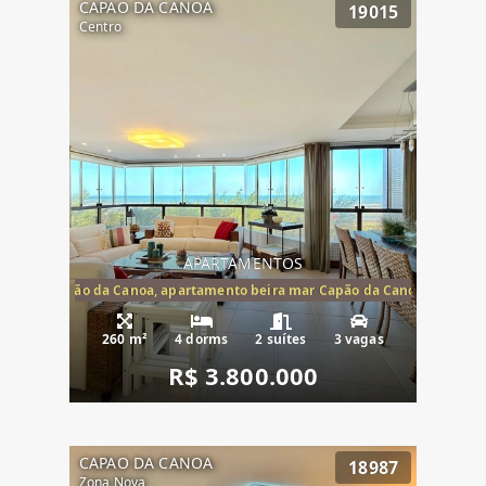
CAPAO DA CANOA
19015
Centro
APARTAMENTOS
te mar Capão da Canoa, apartamento beira mar Capão da Canoa, aparta
260 m²
4 dorms
2 suítes
3 vagas
R$ 3.800.000
CAPAO DA CANOA
18987
Zona Nova