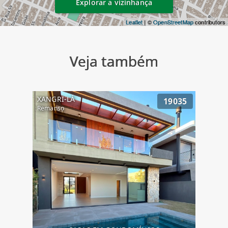
Explorar a vizinhança
Leaflet
| ©
OpenStreetMap
contributors
Veja também
XANGRI-LÁ
19035
Remanso