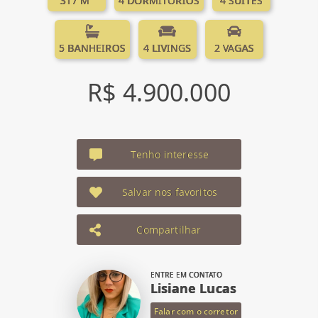
317 M²
4 DORMITÓRIOS
4 SUÍTES
5 BANHEIROS
4 LIVINGS
2 VAGAS
R$ 4.900.000
Tenho interesse
Salvar nos favoritos
Compartilhar
ENTRE EM CONTATO
Lisiane Lucas
Falar com o corretor