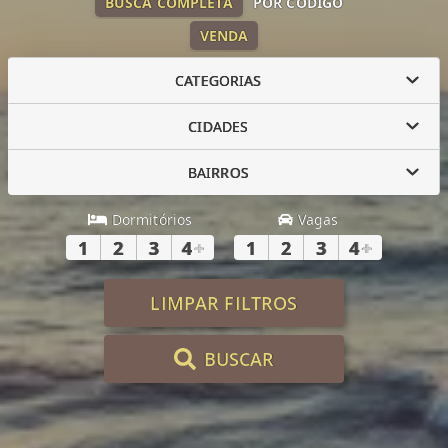
BUSCA COMPLETA
POR CÓDIGO
VENDA
CATEGORIAS
CIDADES
BAIRROS
Dormitórios
Vagas
1
2
3
4
+
1
2
3
4
+
LIMPAR FILTROS
BUSCAR