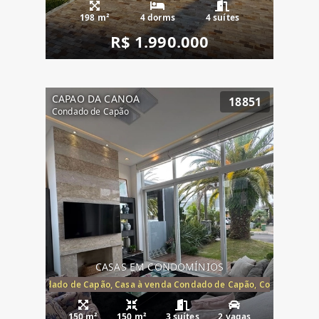
198 m²
4 dorms
4 suítes
R$ 1.990.000
CAPAO DA CANOA
18851
Condado de Capão
CASAS EM CONDOMÍNIOS
Capão, Condado de Capão, Casa à venda Condado de Capão, Condomínio 
150 m²
150 m²
3 suítes
2 vagas