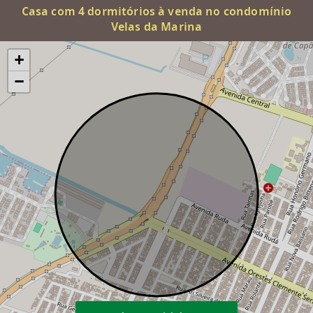
Casa com 4 dormitórios à venda no condomínio
Velas da Marina
+
−