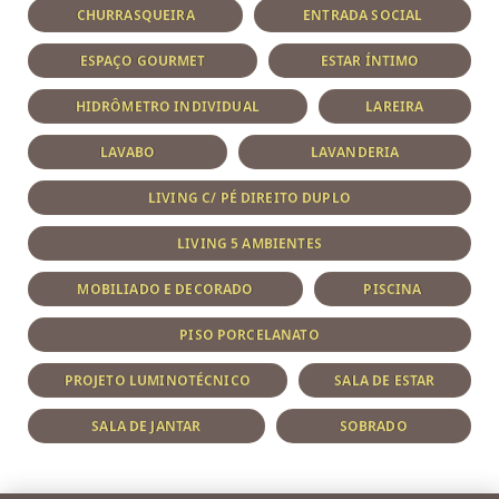
CHURRASQUEIRA
ENTRADA SOCIAL
ESPAÇO GOURMET
ESTAR ÍNTIMO
HIDRÔMETRO INDIVIDUAL
LAREIRA
LAVABO
LAVANDERIA
LIVING C/ PÉ DIREITO DUPLO
LIVING 5 AMBIENTES
MOBILIADO E DECORADO
PISCINA
PISO PORCELANATO
PROJETO LUMINOTÉCNICO
SALA DE ESTAR
SALA DE JANTAR
SOBRADO