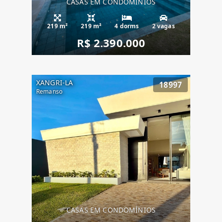
CASAS EM CONDOMÍNIOS
219 m²
219 m²
4 dorms
2 vagas
R$ 2.390.000
XANGRI-LA
18997
Remanso
CASAS EM CONDOMÍNIOS