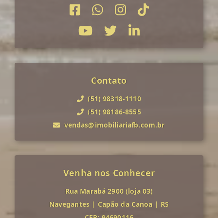
Contato
(51) 98318-1110
(51) 98186-8555
vendas@imobiliariafb.com.br
Venha nos Conhecer
Rua Marabá 2900 (loja 03)
Navegantes
|
Capão da Canoa
|
RS
CEP: 94690116