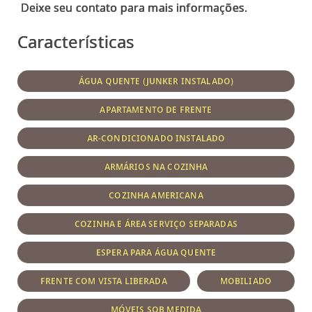
Características
ÁGUA QUENTE (JUNKER INSTALADO)
APARTAMENTO DE FRENTE
AR-CONDICIONADO INSTALADO
ARMÁRIOS NA COZINHA
COZINHA AMERICANA
COZINHA E ÁREA SERVIÇO SEPARADAS
ESPERA PARA ÁGUA QUENTE
FRENTE COM VISTA LIBERADA
MOBILIADO
MÓVEIS SOB MEDIDA