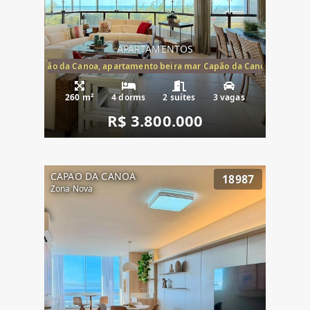
APARTAMENTOS
te mar Capão da Canoa, apartamento beira mar Capão da Canoa, aparta
260 m²
4 dorms
2 suítes
3 vagas
R$ 3.800.000
CAPAO DA CANOA
18987
Zona Nova