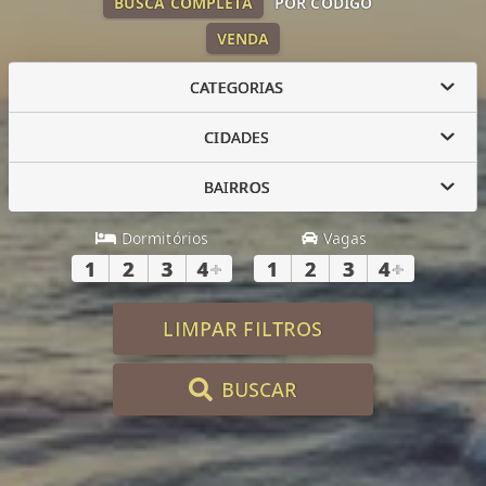
BUSCA COMPLETA
POR CÓDIGO
VENDA
CATEGORIAS
CIDADES
BAIRROS
Dormitórios
Vagas
1
2
3
4
+
1
2
3
4
+
LIMPAR FILTROS
BUSCAR