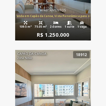
APARTAMENTOS
ira-Mar à Venda em Capão da Canoa, Vista Panorâmica para o Mar, 2 Dormi
109.5 m²
75.05 m²
2 dorms
1 suíte
1 vaga
R$ 1.250.000
CAPAO DA CANOA
18912
Zona Nova