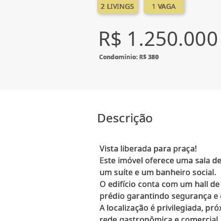
2 LIVINGS
1 VAGA
R$ 1.250.000
Condomínio: R$ 380
Descrição
Vista liberada para praça!
Este imóvel oferece uma sala de
um suíte e um banheiro social.
O edifício conta com um hall d
prédio garantindo segurança e
A localização é privilegiada, 
rede gastronômica e comercial.