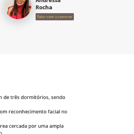
Rocha
Falar com o corretor
m de três dormitórios, sendo
 com reconhecimento facial no
 área cercada por uma ampla
o.