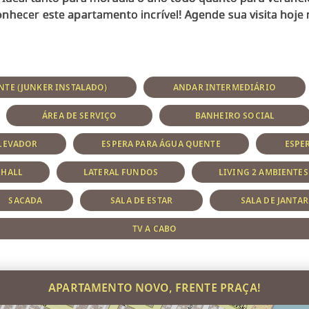
TE (JUNKER INSTALADO)
ANDAR INTERMEDIÁRIO
ÁREA DE SERVIÇO
BANHEIRO SOCIAL
LEVADOR
ESPERA PARA ÁGUA QUENTE
ESPE
HALL
LATERAL FUNDOS
LIVING 2 AMBIENTES
SACADA
SALA DE ESTAR
SALA DE JANTAR
TV A CABO
APARTAMENTO NOVO, FRENTE PRAÇA!