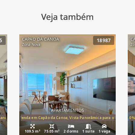
Veja também
CAPAO DA CANOA
C
5
18987
Zona Nova
Zo
APARTAMENTOS
Canoa, apartamento à venda Cap
ira-Mar à Venda em Capão da Canoa, Vista Panorâmica para o Mar, 2 Dormi
20%
109.5 m²
75.05 m²
2 dorms
1 suíte
1 vaga