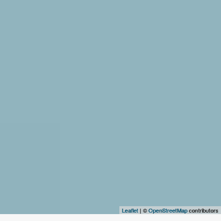
Leaflet
| ©
OpenStreetMap
contributors