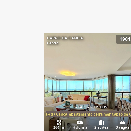
CAPAO DA CANOA
1901
Centro
APARTAMENTOS
artamento frente mar Capão da Canoa, apartamento beira mar Capão da 
Apartamento Be
260 m²
4 dorms
2 suítes
3 vagas