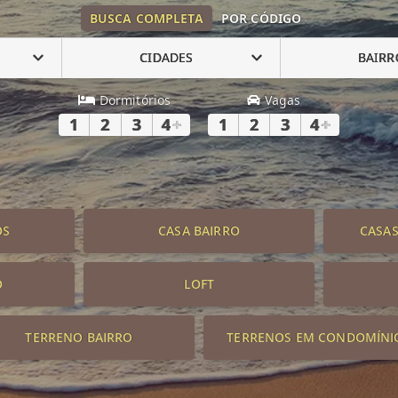
BUSCA COMPLETA
POR CÓDIGO
CIDADES
BAIRR
Dormitórios
Vagas
1
2
3
4
+
1
2
3
4
+
OS
CASA BAIRRO
CASA
O
LOFT
TERRENO BAIRRO
TERRENOS EM CONDOMÍNI