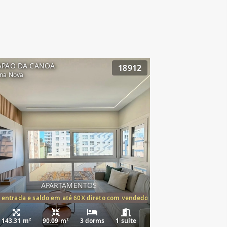
APAO DA CANOA
18912
na Nova
APARTAMENTOS
tórios,(1suíte)
 entrada e saldo em até 60X direto com vendedor
143.31 m²
90.09 m²
3 dorms
1 suíte