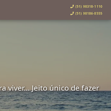
(51) 98318-1110
(51) 98186-8555
viver... Jeito único de fazer