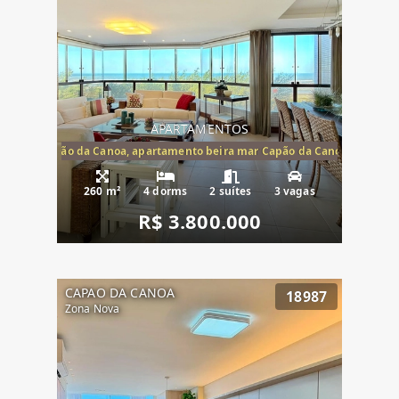
APARTAMENTOS
te mar Capão da Canoa, apartamento beira mar Capão da Canoa, aparta
260 m²
4 dorms
2 suítes
3 vagas
R$ 3.800.000
CAPAO DA CANOA
18987
Zona Nova