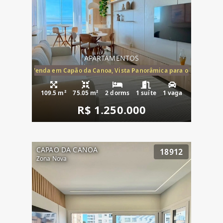
APARTAMENTOS
ira-Mar à Venda em Capão da Canoa, Vista Panorâmica para o Mar, 2 Dormi
109.5 m²
75.05 m²
2 dorms
1 suíte
1 vaga
R$ 1.250.000
CAPAO DA CANOA
18912
Zona Nova