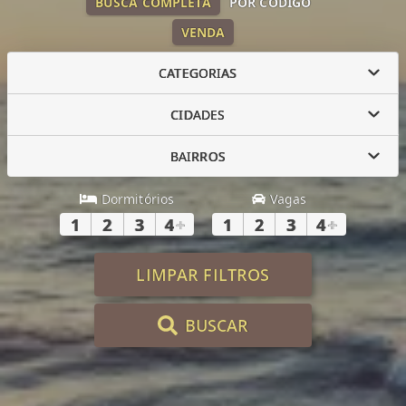
BUSCA COMPLETA
POR CÓDIGO
VENDA
CATEGORIAS
CIDADES
BAIRROS
Dormitórios
Vagas
1
2
3
4
+
1
2
3
4
+
LIMPAR FILTROS
BUSCAR