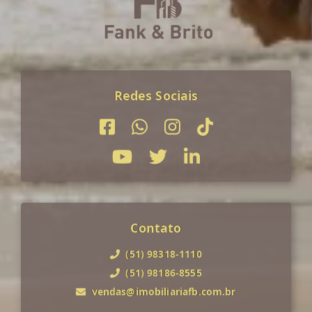
Redes Sociais
Contato
(51) 98318-1110
(51) 98186-8555
vendas@imobiliariafb.com.br