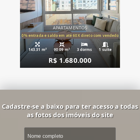
APARTAMENTOS
20% entrada e saldo em até 60X direto com vendedor
143.31 m²
90.09 m²
3 dorms
1 suíte
R$ 1.680.000
Cadastre-se a baixo para ter acesso a todas
as fotos dos imóveis do site