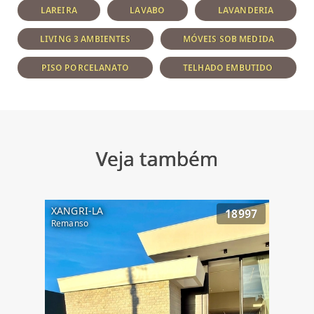
LAREIRA
LAVABO
LAVANDERIA
LIVING 3 AMBIENTES
MÓVEIS SOB MEDIDA
PISO PORCELANATO
TELHADO EMBUTIDO
Veja também
XANGRI-LA
18997
Remanso