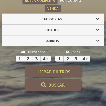
BUSCA COMPLETA
POR CÓDIGO
VENDA
CATEGORIAS
CIDADES
BAIRROS
Dormitórios
Vagas
1
2
3
4
+
1
2
3
4
+
LIMPAR FILTROS
BUSCAR