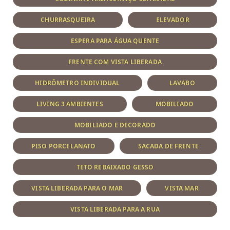
CHURRASQUEIRA
ELEVADOR
ESPERA PARA ÁGUA QUENTE
FRENTE COM VISTA LIBERADA
HIDRÔMETRO INDIVIDUAL
LAVABO
LIVING 3 AMBIENTES
MOBILIADO
MOBILIADO E DECORADO
PISO PORCELANATO
SACADA DE FRENTE
TETO REBAIXADO GESSO
VISTA LIBERADA PARA O MAR
VISTA MAR
VISTA LIBERADA PARA A RUA