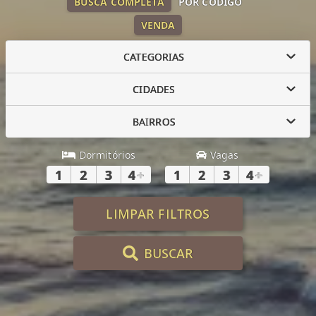
BUSCA COMPLETA
POR CÓDIGO
VENDA
CATEGORIAS
CIDADES
BAIRROS
Dormitórios
Vagas
1
2
3
4
+
1
2
3
4
+
LIMPAR FILTROS
BUSCAR