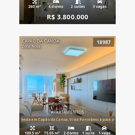
260 m²
4 dorms
2 suítes
3 vagas
R$ 3.800.000
CAPAO DA CANOA
18987
Zona Nova
APARTAMENTOS
ira-Mar à Venda em Capão da Canoa, Vista Panorâmica para o Mar, 2 Dormi
109.5 m²
75.05 m²
2 dorms
1 suíte
1 vaga