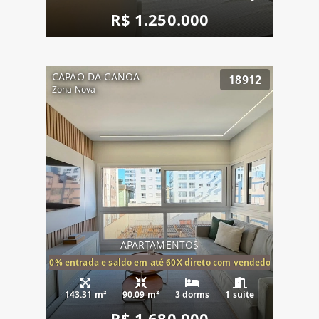
R$ 1.250.000
CAPAO DA CANOA
18912
Zona Nova
APARTAMENTOS
20% entrada e saldo em até 60X direto com vendedor
143.31 m²
90.09 m²
3 dorms
1 suíte
R$ 1.680.000