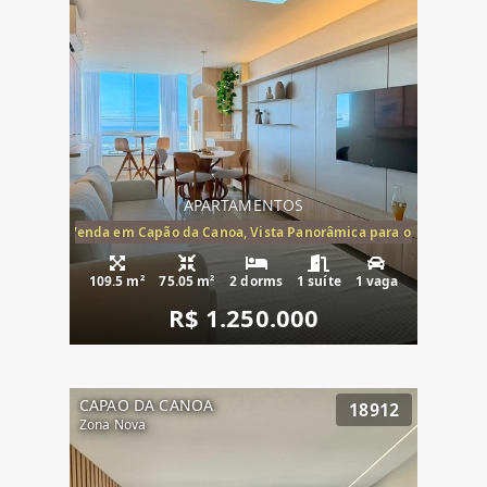
APARTAMENTOS
ira-Mar à Venda em Capão da Canoa, Vista Panorâmica para o Mar, 2 Dormi
109.5 m²
75.05 m²
2 dorms
1 suíte
1 vaga
R$ 1.250.000
CAPAO DA CANOA
18912
Zona Nova