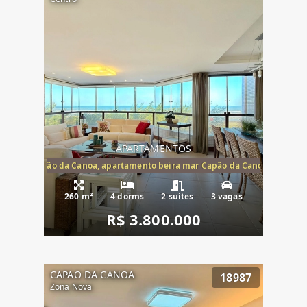
APARTAMENTOS
te mar Capão da Canoa, apartamento beira mar Capão da Canoa, aparta
260 m²
4 dorms
2 suítes
3 vagas
R$ 3.800.000
CAPAO DA CANOA
18987
Zona Nova