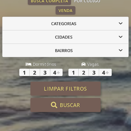
BUSCA COMPLETA
POR CÓDIGO
VENDA
CATEGORIAS
CIDADES
BAIRROS
Dormitórios
Vagas
1
2
3
4
+
1
2
3
4
+
LIMPAR FILTROS
BUSCAR