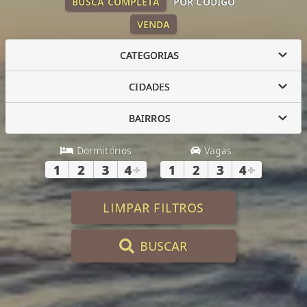
BUSCA COMPLETA
POR CÓDIGO
VENDA
CATEGORIAS
CIDADES
BAIRROS
Dormitórios
Vagas
1
2
3
4
+
1
2
3
4
+
LIMPAR FILTROS
BUSCAR