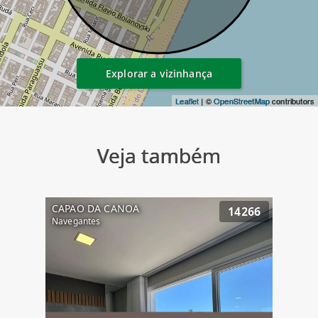
Explorar a vizinhança
Leaflet
| ©
OpenStreetMap
contributors
Veja também
CAPAO DA CANOA
14266
Navegantes