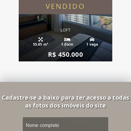
VENDIDO
LOFT
55.85 m²
1 dorm
1 vaga
R$ 450.000
Cadastre-se a baixo para ter acesso a todas
as fotos dos imóveis do site