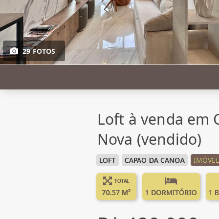
29 FOTOS
Loft à venda em 
Nova (vendido)
LOFT
CAPAO DA CANOA
IMÓVEL
TOTAL
70.57 M²
1 DORMITÓRIO
1 