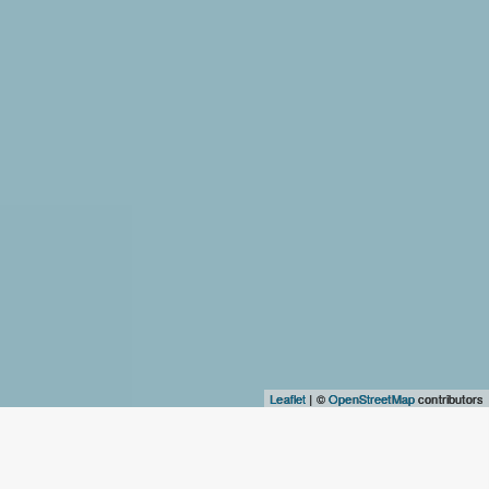
Leaflet
| ©
OpenStreetMap
contributors