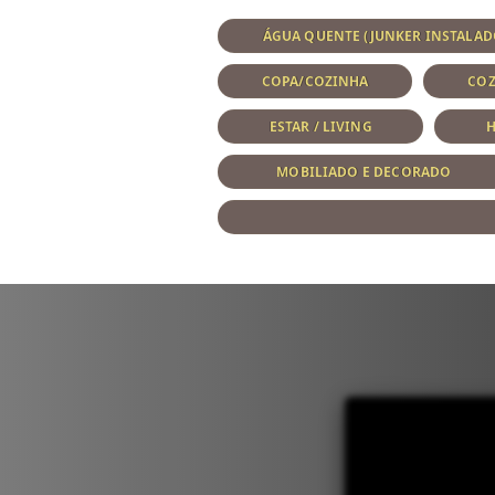
ÁGUA QUENTE (JUNKER INSTALAD
COPA/COZINHA
CO
ESTAR / LIVING
H
MOBILIADO E DECORADO