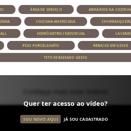
O)
ÁREA DE SERVIÇO
ARMÁRIOS NA COZINH
ZINHA
COZINHA AMERICANA
CHURRASQUEIR
ALL
HIDRÔMETRO INDIVIDUAL
LAVAND
PISO PORCELANATO
REBAIXO EM GESSO
TETO REBAIXADO GESSO
Conheça mais esse imóvel
Quer ter acesso ao vídeo?
SOU NOVO AQUI
JÁ SOU CADASTRADO