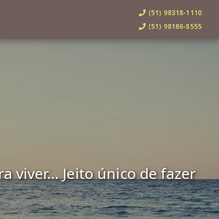
(51) 98318-1110
(51) 98186-8555
viver... Jeito único de fazer