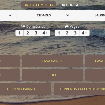
BUSCA COMPLETA
POR CÓDIGO
CIDADES
BAIRR
Dormitórios
Vagas
1
2
3
4
+
1
2
3
4
+
OS
CASA BAIRRO
CASA
O
LOFT
TERRENO BAIRRO
TERRENOS EM CONDOMÍNI