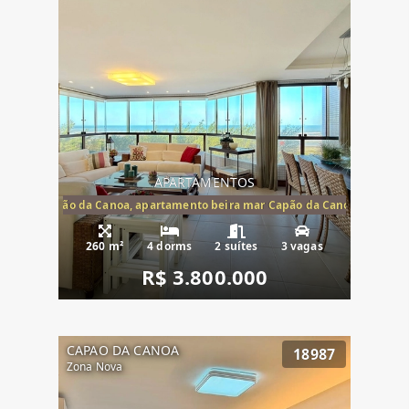
APARTAMENTOS
te mar Capão da Canoa, apartamento beira mar Capão da Canoa, aparta
260 m²
4 dorms
2 suítes
3 vagas
R$ 3.800.000
CAPAO DA CANOA
18987
Zona Nova