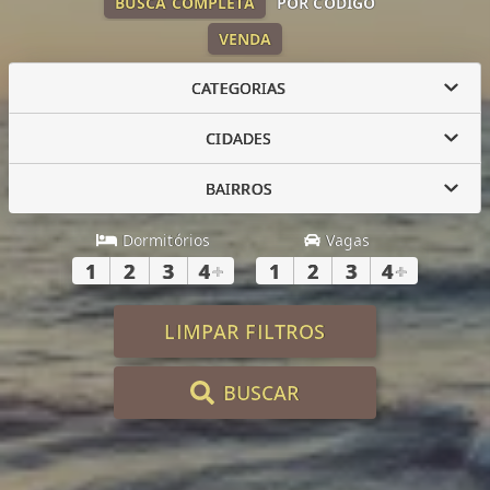
BUSCA COMPLETA
POR CÓDIGO
VENDA
CATEGORIAS
CIDADES
BAIRROS
Dormitórios
Vagas
1
2
3
4
+
1
2
3
4
+
LIMPAR FILTROS
BUSCAR