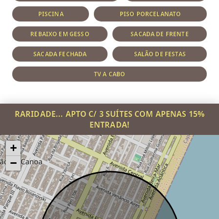
PISCINA
PISO PORCELANATO
REBAIXO EM GESSO
SACADA DE FRENTE
SACADA FECHADA
SALÃO DE FESTAS
TV A CABO
RARIDADE... APTO C/ 3 SUÍTES COM APENAS 15%
ENTRADA!
+
−