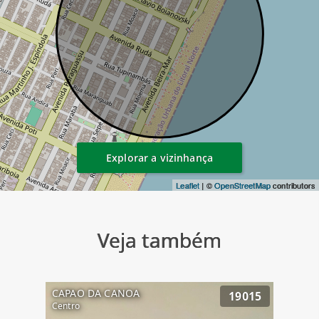
Explorar a vizinhança
Leaflet
| ©
OpenStreetMap
contributors
Veja também
CAPAO DA CANOA
19015
Centro