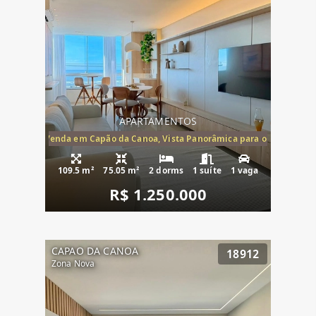
APARTAMENTOS
ira-Mar à Venda em Capão da Canoa, Vista Panorâmica para o Mar, 2 Dormi
109.5 m²
75.05 m²
2 dorms
1 suíte
1 vaga
R$ 1.250.000
CAPAO DA CANOA
18912
Zona Nova