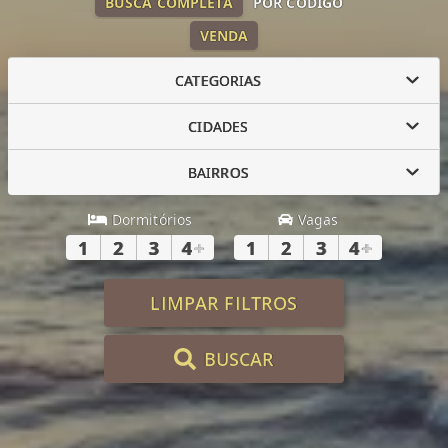
BUSCA COMPLETA
POR CÓDIGO
VENDA
CATEGORIAS
CIDADES
BAIRROS
Dormitórios
Vagas
1
2
3
4
+
1
2
3
4
+
LIMPAR FILTROS
BUSCAR