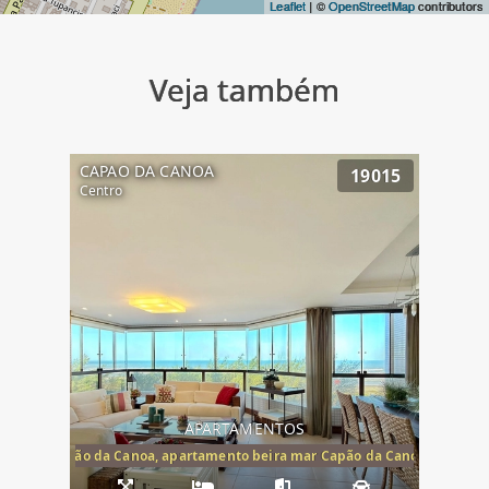
Leaflet
| ©
OpenStreetMap
contributors
Veja também
CAPAO DA CANOA
19015
Centro
APARTAMENTOS
te mar Capão da Canoa, apartamento beira mar Capão da Canoa, aparta