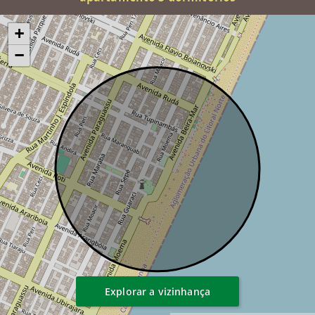
+
−
Explorar a vizinhança