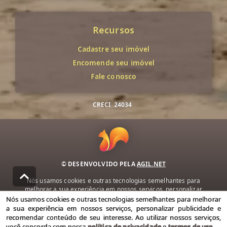
Recursos
Cadastre seu imóvel
Encomende seu imóvel
Fale conosco
CRECI
24034
© DESENVOLVIDO PELA
AGIL.NET
Nós usamos cookies e outras tecnologias semelhantes para
melhorar a sua experiência em nossos serviços, personalizar
publicidade e recomendar conteúdo de seu interesse. Ao utilizar
Nós usamos cookies e outras tecnologias semelhantes para melhorar
nossos serviços, você concorda com nossa política de privacidade e
a sua experiência em nossos serviços, personalizar publicidade e
termos de uso.
recomendar conteúdo de seu interesse. Ao utilizar nossos serviços,
você concorda com nossa
política de privacidade
e
termos de uso
.