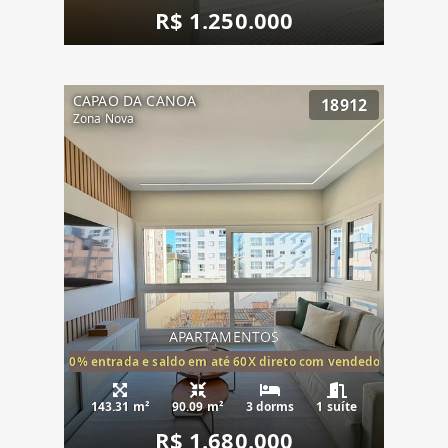
R$ 1.250.000
CAPAO DA CANOA
18912
Zona Nova
APARTAMENTOS
20% entrada e saldo em até 60X direto com vendedor
143.31 m²
90.09 m²
3 dorms
1 suíte
R$ 1.680.000