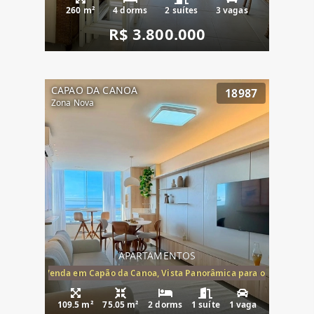
260 m²
4 dorms
2 suítes
3 vagas
R$ 3.800.000
CAPAO DA CANOA
18987
Zona Nova
APARTAMENTOS
ira-Mar à Venda em Capão da Canoa, Vista Panorâmica para o Mar, 2 Dormi
109.5 m²
75.05 m²
2 dorms
1 suíte
1 vaga