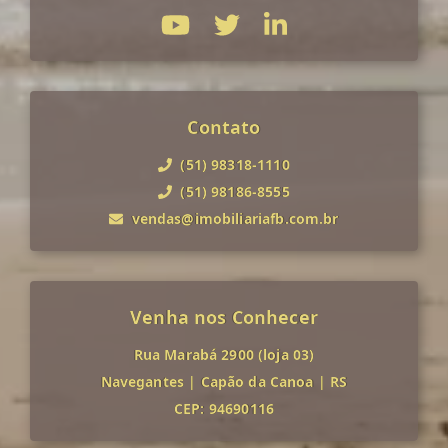
Contato
(51) 98318-1110
(51) 98186-8555
vendas@imobiliariafb.com.br
Venha nos Conhecer
Rua Marabá 2900 (loja 03)
Navegantes
|
Capão da Canoa
|
RS
CEP: 94690116