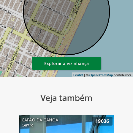
Explorar a vizinhança
Leaflet
| ©
OpenStreetMap
contributors
Veja também
CAPÃO DA CANOA
19036
Centro