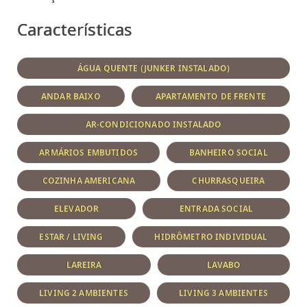
Características
ÁGUA QUENTE (JUNKER INSTALADO)
ANDAR BAIXO
APARTAMENTO DE FRENTE
AR-CONDICIONADO INSTALADO
ARMÁRIOS EMBUTIDOS
BANHEIRO SOCIAL
COZINHA AMERICANA
CHURRASQUEIRA
ELEVADOR
ENTRADA SOCIAL
ESTAR / LIVING
HIDRÔMETRO INDIVIDUAL
LAREIRA
LAVABO
LIVING 2 AMBIENTES
LIVING 3 AMBIENTES