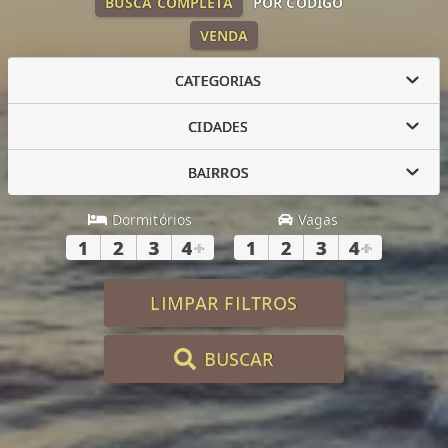
BUSCA COMPLETA
POR CÓDIGO
VENDA
CATEGORIAS
CIDADES
BAIRROS
Dormitórios
Vagas
1
2
3
4
+
1
2
3
4
+
LIMPAR FILTROS
BUSCAR