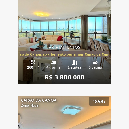
APARTAMENTOS
te mar Capão da Canoa, apartamento beira mar Capão da Canoa, aparta
260 m²
4 dorms
2 suítes
3 vagas
R$ 3.800.000
CAPAO DA CANOA
18987
Zona Nova