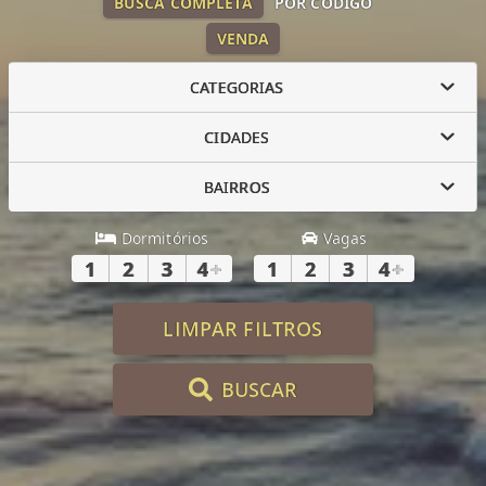
BUSCA COMPLETA
POR CÓDIGO
VENDA
CATEGORIAS
CIDADES
BAIRROS
Dormitórios
Vagas
1
2
3
4
+
1
2
3
4
+
LIMPAR FILTROS
BUSCAR