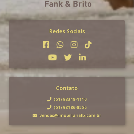
Redes Sociais
Contato
(51) 98318-1110
(51) 98186-8555
vendas@imobiliariafb.com.br