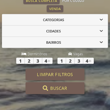
BUSCA COMPLETA
POR CÓDIGO
VENDA
CATEGORIAS
CIDADES
BAIRROS
Dormitórios
Vagas
1
2
3
4
+
1
2
3
4
+
LIMPAR FILTROS
BUSCAR