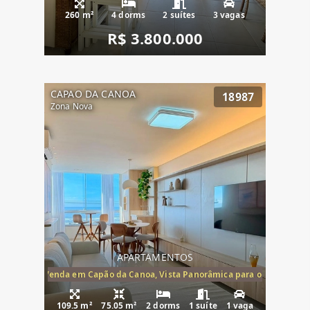
260 m²
4 dorms
2 suítes
3 vagas
R$ 3.800.000
CAPAO DA CANOA
18987
Zona Nova
APARTAMENTOS
ira-Mar à Venda em Capão da Canoa, Vista Panorâmica para o Mar, 2 Dormi
109.5 m²
75.05 m²
2 dorms
1 suíte
1 vaga