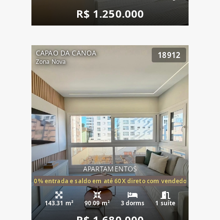
R$ 1.250.000
CAPAO DA CANOA
18912
Zona Nova
APARTAMENTOS
20% entrada e saldo em até 60X direto com vendedor
143.31 m²
90.09 m²
3 dorms
1 suíte
R$ 1.680.000