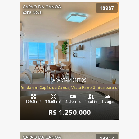
CAPAO DA CANOA
18987
Zona Nova
APARTAMENTOS
ira-Mar à Venda em Capão da Canoa, Vista Panorâmica para o Mar, 2 Dormi
109.5 m²
75.05 m²
2 dorms
1 suíte
1 vaga
R$ 1.250.000
CAPAO DA CANOA
18912