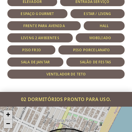
ELEVADOR
ENTRADA SERVIÇO
ESPAÇO GOURMET
ESTAR / LIVING
FRENTE PARA AVENIDA
HALL
LIVING 2 AMBIENTES
MOBILIADO
PISO FRIO
PISO PORCELANATO
SALA DE JANTAR
SALÃO DE FESTAS
VENTILADOR DE TETO
02 DORMITÓRIOS PRONTO PARA USO.
+
−