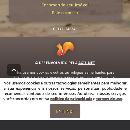
Encomende seu imóvel
Fale conosco
CRECI
24034
© DESENVOLVIDO PELA
AGIL.NET
Nós usamos cookies e outras tecnologias semelhantes para
melhorar a sua experiência em nossos serviços, personalizar
publicidade e recomendar conteúdo de seu interesse. Ao utilizar
Nós usamos cookies e outras tecnologias semelhantes para melhorar
nossos serviços, você concorda com nossa política de privacidade e
a sua experiência em nossos serviços, personalizar publicidade e
termos de uso.
recomendar conteúdo de seu interesse. Ao utilizar nossos serviços,
você concorda com nossa
política de privacidade
e
termos de uso
.
Política de Privacidade
Termos de uso
ENTENDI