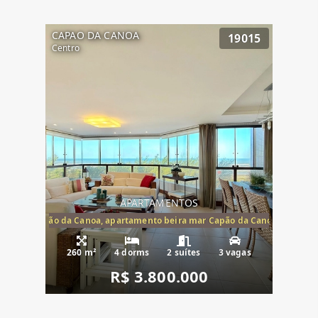
CAPAO DA CANOA
19015
Centro
APARTAMENTOS
te mar Capão da Canoa, apartamento beira mar Capão da Canoa, aparta
260 m²
4 dorms
2 suítes
3 vagas
R$ 3.800.000