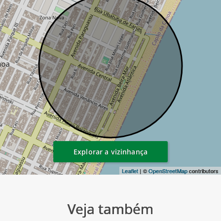
Explorar a vizinhança
Leaflet
| ©
OpenStreetMap
contributors
Veja também