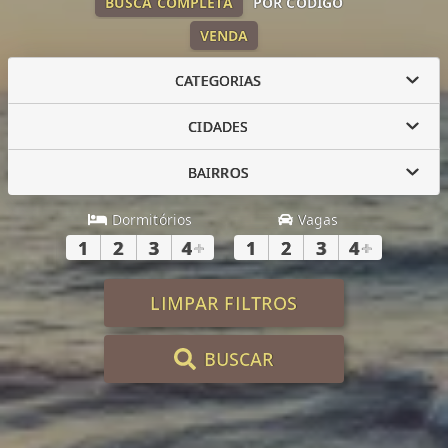
BUSCA COMPLETA
POR CÓDIGO
VENDA
CATEGORIAS
CIDADES
BAIRROS
Dormitórios
Vagas
1
2
3
4
+
1
2
3
4
+
LIMPAR FILTROS
BUSCAR