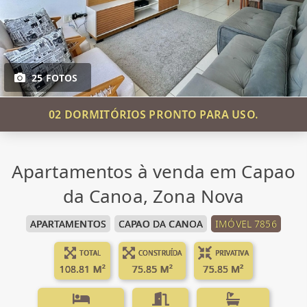
25 FOTOS
02 DORMITÓRIOS PRONTO PARA USO.
Apartamentos à venda em Capao
da Canoa, Zona Nova
APARTAMENTOS
CAPAO DA CANOA
IMÓVEL 7856
TOTAL
CONSTRUÍDA
PRIVATIVA
108.81 M²
75.85 M²
75.85 M²