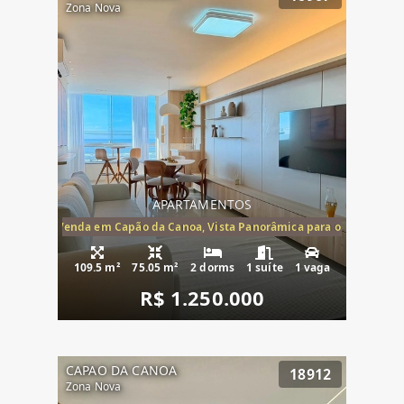
Zona Nova
APARTAMENTOS
ira-Mar à Venda em Capão da Canoa, Vista Panorâmica para o Mar, 2 Dormi
109.5 m²
75.05 m²
2 dorms
1 suíte
1 vaga
R$ 1.250.000
CAPAO DA CANOA
18912
Zona Nova