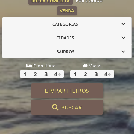
BUSCA COMPLETA
POR CÓDIGO
VENDA
CATEGORIAS
CIDADES
BAIRROS
Dormitórios
Vagas
1
2
3
4
+
1
2
3
4
+
LIMPAR FILTROS
BUSCAR