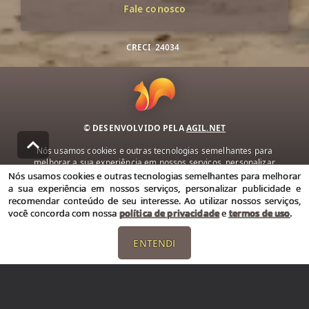
Fale conosco
CRECI
24034
© DESENVOLVIDO PELA
AGIL.NET
Nós usamos cookies e outras tecnologias semelhantes para
melhorar a sua experiência em nossos serviços, personalizar
publicidade e recomendar conteúdo de seu interesse. Ao utilizar
Nós usamos cookies e outras tecnologias semelhantes para melhorar
nossos serviços, você concorda com nossa política de privacidade e
a sua experiência em nossos serviços, personalizar publicidade e
termos de uso.
recomendar conteúdo de seu interesse. Ao utilizar nossos serviços,
você concorda com nossa
política de privacidade
e
termos de uso
.
Política de Privacidade
Termos de uso
ENTENDI