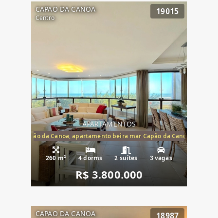
CAPAO DA CANOA
19015
Centro
APARTAMENTOS
te mar Capão da Canoa, apartamento beira mar Capão da Canoa, aparta
260 m²
4 dorms
2 suítes
3 vagas
R$ 3.800.000
CAPAO DA CANOA
18987