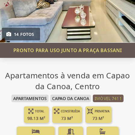
14 FOTOS
PRONTO PARA USO JUNTO A PRAÇA BASSANI
Apartamentos à venda em Capao
da Canoa, Centro
APARTAMENTOS
CAPAO DA CANOA
IMÓVEL 7411
TOTAL
CONSTRUÍDA
PRIVATIVA
98.13 M²
73 M²
73 M²