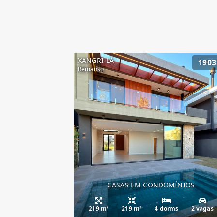
XANGRI-LÁ
1903
Remanso
CASAS EM CONDOMÍNIOS
219 m²
219 m²
4 dorms
2 vagas