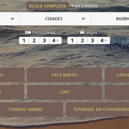
BUSCA COMPLETA
POR CÓDIGO
CIDADES
BAIRR
Dormitórios
Vagas
1
2
3
4
+
1
2
3
4
+
OS
CASA BAIRRO
CASA
O
LOFT
TERRENO BAIRRO
TERRENOS EM CONDOMÍNI