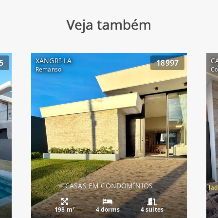
Veja também
XANGRI-LA
C
5
18997
Remanso
Co
CASAS EM CONDOMÍNIOS
Casa Condado de Capão, Condad
198 m²
4 dorms
4 suítes