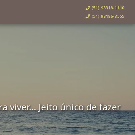
(51) 98318-1110
(51) 98186-8555
viver... Jeito único de fazer