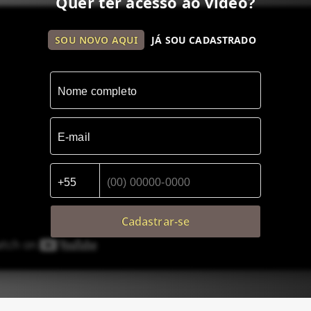
Quer ter acesso ao vídeo?
SOU NOVO AQUI
JÁ SOU CADASTRADO
Cadastrar-se