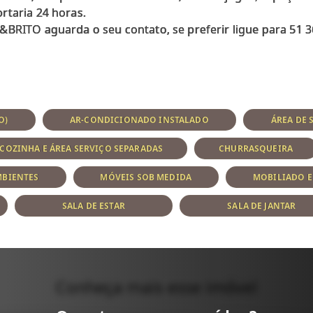
rtaria 24 horas.
&BRITO aguarda o seu contato, se preferir ligue para 51 3
O)
AR-CONDICIONADO INSTALADO
ÁREA DE 
COZINHA E ÁREA SERVIÇO SEPARADAS
CHURRASQUEIRA
MBIENTES
MÓVEIS SOB MEDIDA
MOBILIADO 
SALA DE ESTAR
SALA DE JANTAR
Conheça mais esse imóvel