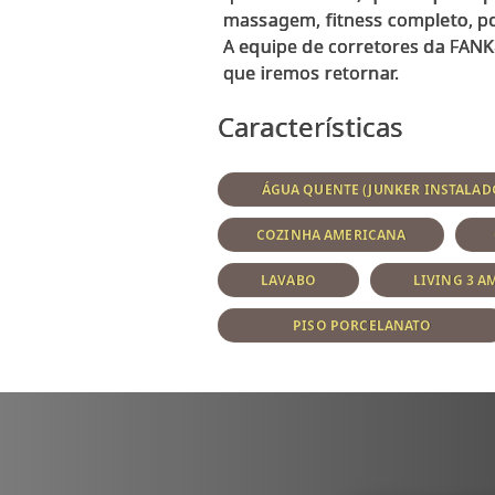
massagem, fitness completo, po
A equipe de corretores da FANK
Características
ÁGUA QUENTE (JUNKER INSTALAD
COZINHA AMERICANA
LAVABO
LIVING 3 A
PISO PORCELANATO