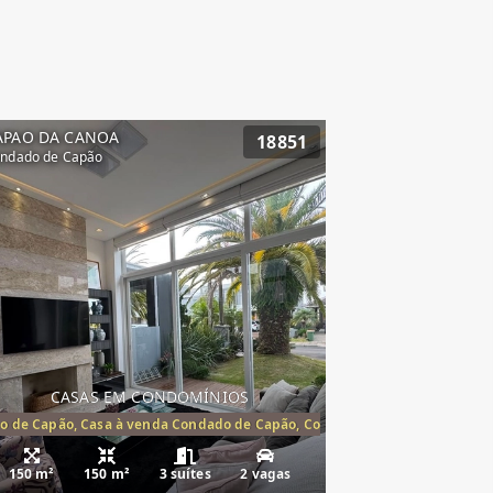
APAO DA CANOA
18851
ndado de Capão
CASAS EM CONDOMÍNIOS
o de Capão, Casa à venda Condado de Capão, Condomínio Condado de Ca
150 m²
150 m²
3 suítes
2 vagas