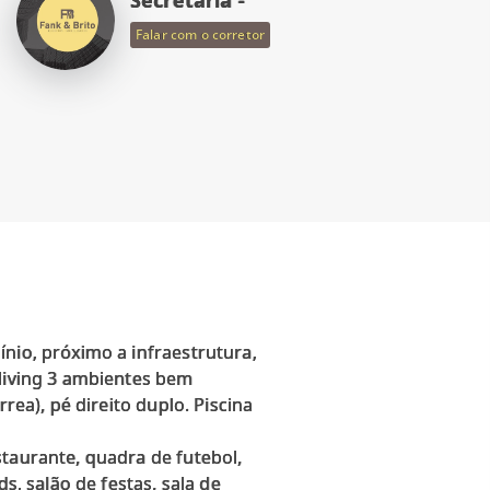
Falar com o corretor
nio, próximo a infraestrutura,
 living 3 ambientes bem
rea), pé direito duplo. Piscina
staurante, quadra de futebol,
s, salão de festas, sala de