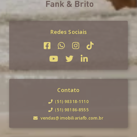
Redes Sociais
Contato
(51) 98318-1110
(51) 98186-8555
vendas@imobiliariafb.com.br