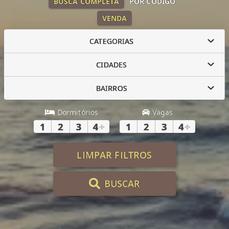
BUSCA COMPLETA
POR CÓDIGO
VENDA
CATEGORIAS
CIDADES
BAIRROS
Dormitórios
Vagas
1
2
3
4
+
1
2
3
4
+
LIMPAR FILTROS
BUSCAR