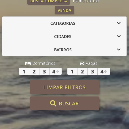
BUSCA COMPLETA
POR CÓDIGO
VENDA
CATEGORIAS
CIDADES
BAIRROS
Dormitórios
Vagas
1
2
3
4
+
1
2
3
4
+
LIMPAR FILTROS
BUSCAR