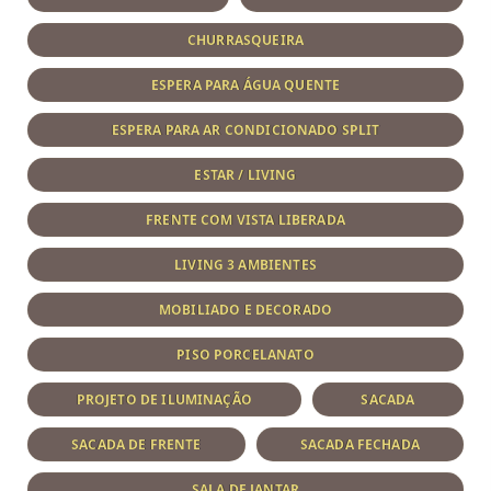
CHURRASQUEIRA
ESPERA PARA ÁGUA QUENTE
ESPERA PARA AR CONDICIONADO SPLIT
ESTAR / LIVING
FRENTE COM VISTA LIBERADA
LIVING 3 AMBIENTES
MOBILIADO E DECORADO
PISO PORCELANATO
PROJETO DE ILUMINAÇÃO
SACADA
SACADA DE FRENTE
SACADA FECHADA
SALA DE JANTAR