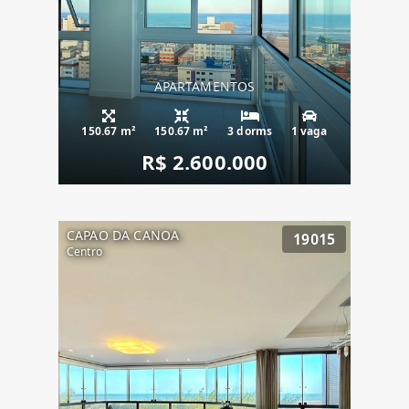
APARTAMENTOS
150.67 m²
150.67 m²
3 dorms
1 vaga
R$ 2.600.000
CAPAO DA CANOA
19015
Centro