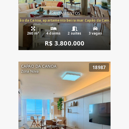
APARTAMENTOS
te mar Capão da Canoa, apartamento beira mar Capão da Canoa, aparta
260 m²
4 dorms
2 suítes
3 vagas
R$ 3.800.000
CAPAO DA CANOA
18987
Zona Nova