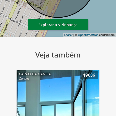
Explorar a vizinhança
Leaflet
| ©
OpenStreetMap
contributors
Veja também
CAPÃO DA CANOA
19036
Centro