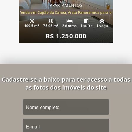
APARTAMENTOS
ira-Mar à Venda em Capão da Canoa, Vista Panorâmica para o Mar, 2 Dormi
109.5 m²
75.05 m²
2 dorms
1 suíte
1 vaga
R$ 1.250.000
Cadastre-se a baixo para ter acesso a todas
as fotos dos imóveis do site