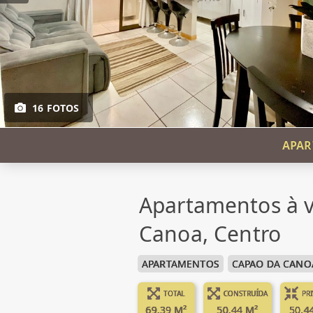
16 FOTOS
APAR
Apartamentos à 
Canoa, Centro
APARTAMENTOS
CAPAO DA CANO
TOTAL
CONSTRUÍDA
PR
69.39 M²
50.44 M²
50.4