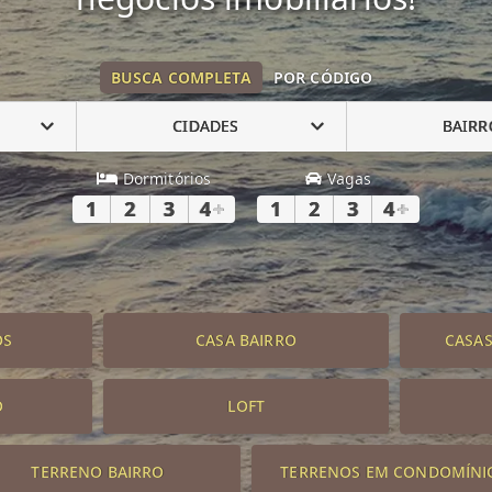
BUSCA COMPLETA
POR CÓDIGO
CIDADES
BAIRR
Dormitórios
Vagas
1
2
3
4
+
1
2
3
4
+
OS
CASA BAIRRO
CASA
O
LOFT
TERRENO BAIRRO
TERRENOS EM CONDOMÍNI