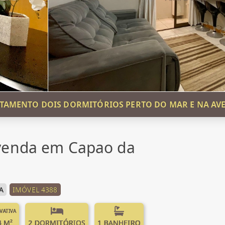
TAMENTO DOIS DORMITÓRIOS PERTO DO MAR E NA AV
venda em Capao da
A
IMÓVEL 4388
IVATIVA
4 M²
2 DORMITÓRIOS
1 BANHEIRO