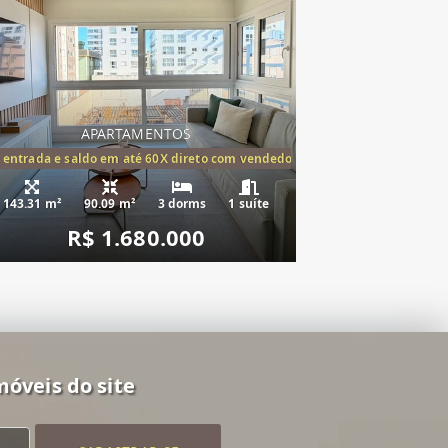
APARTAMENTOS
tórios,(1suíte)
 entrada e saldo em até 60X direto com vendedor
143.31 m²
90.09 m²
3 dorms
1 suíte
R$ 1.680.000
móveis do site