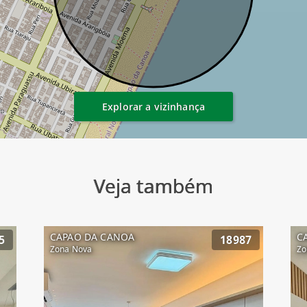
Explorar a vizinhança
Veja também
CAPAO DA CANOA
C
5
18987
Zona Nova
Zo