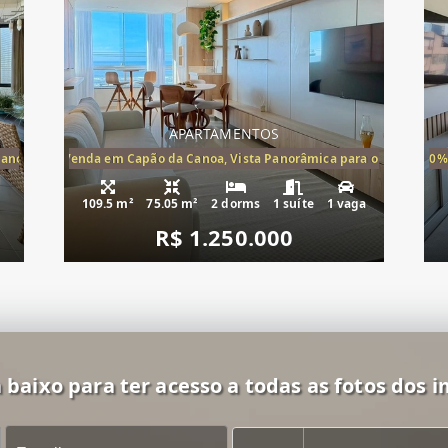
APARTAMENTOS
Canoa, apartamento à venda Cap
ira-Mar à Venda em Capão da Canoa, Vista Panorâmica para o Mar, 2 Dormi
20%
109.5 m²
75.05 m²
2 dorms
1 suíte
1 vaga
R$ 1.250.000
 baixo para ter acesso a todas as fotos dos i