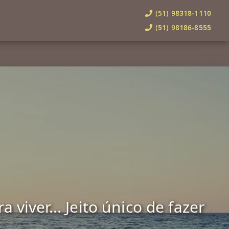
(51) 98318-1110
(51) 98186-8555
viver... Jeito único de fazer