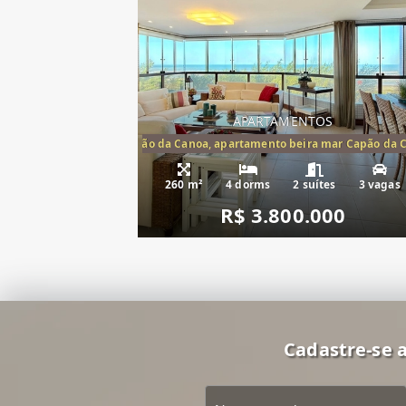
APARTAMENTOS
artamento frente mar Capão da Canoa, apartamento beira mar Capão da 
Apartamento Be
260 m²
4 dorms
2 suítes
3 vagas
R$ 3.800.000
Cadastre-se a