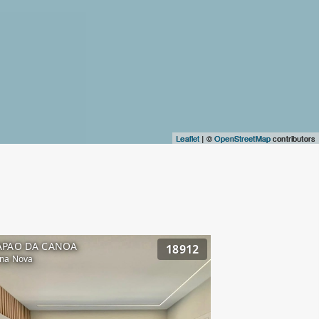
Leaflet
| ©
OpenStreetMap
contributors
APAO DA CANOA
18912
na Nova