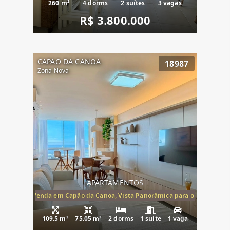
260 m²
4 dorms
2 suítes
3 vagas
R$ 3.800.000
CAPAO DA CANOA
18987
Zona Nova
APARTAMENTOS
ira-Mar à Venda em Capão da Canoa, Vista Panorâmica para o Mar, 2 Dormi
109.5 m²
75.05 m²
2 dorms
1 suíte
1 vaga