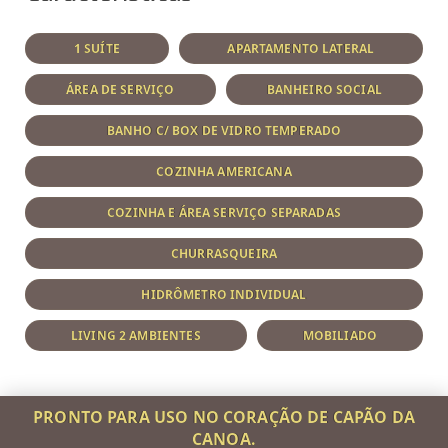
1 SUÍTE
APARTAMENTO LATERAL
ÁREA DE SERVIÇO
BANHEIRO SOCIAL
BANHO C/ BOX DE VIDRO TEMPERADO
COZINHA AMERICANA
COZINHA E ÁREA SERVIÇO SEPARADAS
CHURRASQUEIRA
HIDRÔMETRO INDIVIDUAL
LIVING 2 AMBIENTES
MOBILIADO
PRONTO PARA USO NO CORAÇÃO DE CAPÃO DA
CANOA.