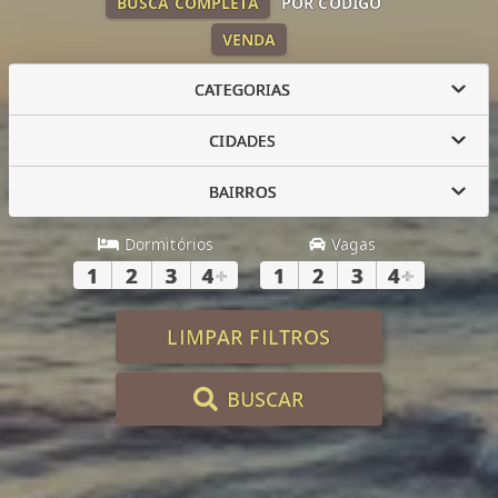
BUSCA COMPLETA
POR CÓDIGO
VENDA
CATEGORIAS
CIDADES
BAIRROS
Dormitórios
Vagas
1
2
3
4
+
1
2
3
4
+
LIMPAR FILTROS
BUSCAR