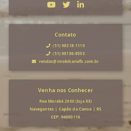
Contato
(51) 98318-1110
(51) 98186-8555
vendas@imobiliariafb.com.br
Venha nos Conhecer
Rua Marabá 2900 (loja 03)
Navegantes
|
Capão da Canoa
|
RS
CEP: 94690116