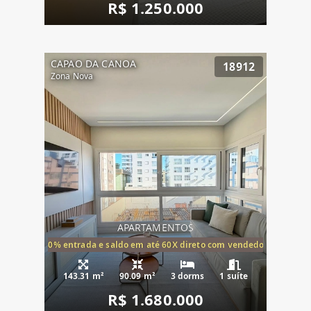
R$ 1.250.000
CAPAO DA CANOA
18912
Zona Nova
APARTAMENTOS
20% entrada e saldo em até 60X direto com vendedor
143.31 m²
90.09 m²
3 dorms
1 suíte
R$ 1.680.000