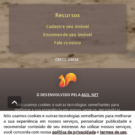
Recursos
Cadastre seu imóvel
Encomende seu imóvel
Fale conosco
CRECI
24034
© DESENVOLVIDO PELA
AGIL.NET
Nós usamos cookies e outras tecnologias semelhantes para
melhorar a sua experiência em nossos serviços, personalizar
publicidade e recomendar conteúdo de seu interesse. Ao utilizar
Nós usamos cookies e outras tecnologias semelhantes para melhorar
nossos serviços, você concorda com nossa política de privacidade e
a sua experiência em nossos serviços, personalizar publicidade e
termos de uso.
recomendar conteúdo de seu interesse. Ao utilizar nossos serviços,
você concorda com nossa
política de privacidade
e
termos de uso
.
Política de Privacidade
Termos de uso