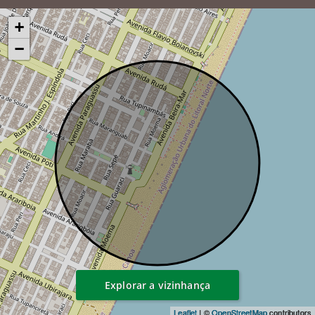
+
−
Explorar a vizinhança
Leaflet
| ©
OpenStreetMap
contributors