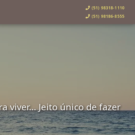
(51) 98318-1110
(51) 98186-8555
viver... Jeito único de fazer