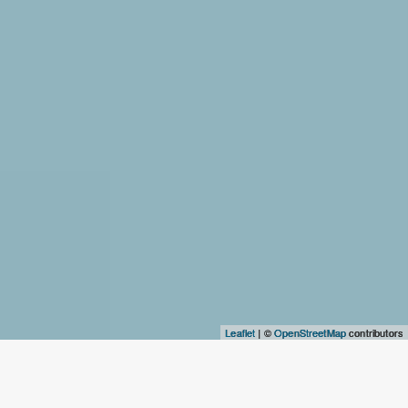
Leaflet
| ©
OpenStreetMap
contributors