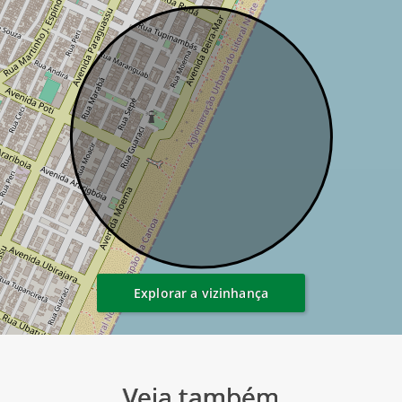
Explorar a vizinhança
Veja também