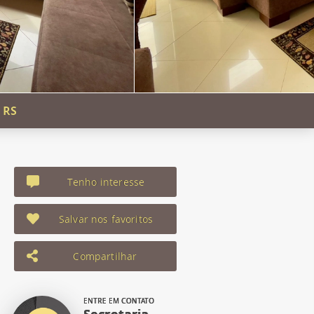
 RS
Tenho interesse
Salvar nos favoritos
Compartilhar
ENTRE EM CONTATO
Secretaria -