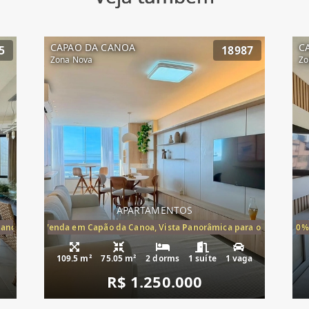
CAPAO DA CANOA
C
5
18987
Zona Nova
Zo
APARTAMENTOS
Canoa, apartamento à venda Cap
ira-Mar à Venda em Capão da Canoa, Vista Panorâmica para o Mar, 2 Dormi
20%
109.5 m²
75.05 m²
2 dorms
1 suíte
1 vaga
R$ 1.250.000