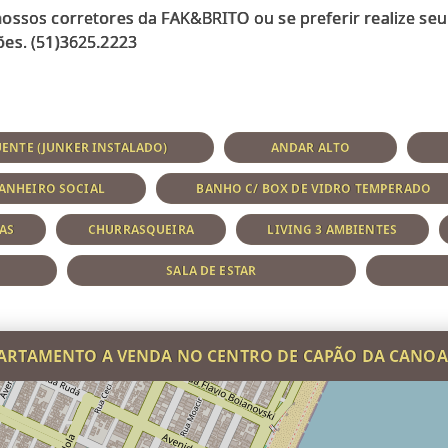
ossos corretores da FAK&BRITO ou se preferir realize s
ENTE (JUNKER INSTALADO)
ANDAR ALTO
ANHEIRO SOCIAL
BANHO C/ BOX DE VIDRO TEMPERADO
AS
CHURRASQUEIRA
LIVING 3 AMBIENTES
SALA DE ESTAR
ARTAMENTO A VENDA NO CENTRO DE CAPÃO DA CANOA