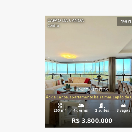
CAPAO DA CANOA
1901
Centro
APARTAMENTOS
artamento frente mar Capão da Canoa, apartamento beira mar Capão da 
Apartamento Be
260 m²
4 dorms
2 suítes
3 vagas
R$ 3.800.000