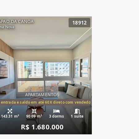
APAO DA CANOA
18912
na Nova
APARTAMENTOS
tórios,(1suíte)
 entrada e saldo em até 60X direto com vendedor
143.31 m²
90.09 m²
3 dorms
1 suíte
R$ 1.680.000