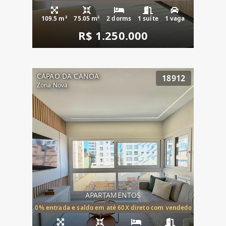
109.5 m²
75.05 m²
2 dorms
1 suíte
1 vaga
R$ 1.250.000
CAPAO DA CANOA
18912
Zona Nova
APARTAMENTOS
20% entrada e saldo em até 60X direto com vendedor