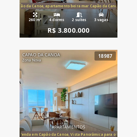
te mar Capão da Canoa, apartamento beira mar Capão da Canoa, aparta
260 m²
4 dorms
2 suítes
3 vagas
R$ 3.800.000
CAPAO DA CANOA
18987
Zona Nova
APARTAMENTOS
ira-Mar à Venda em Capão da Canoa, Vista Panorâmica para o Mar, 2 Dormi