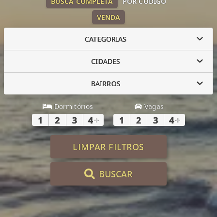
BUSCA COMPLETA
POR CÓDIGO
VENDA
CATEGORIAS
CIDADES
BAIRROS
Dormitórios
Vagas
1
2
3
4
+
1
2
3
4
+
LIMPAR FILTROS
BUSCAR