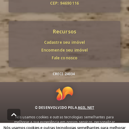
CEP: 94690116
Recursos
Cadastre seu imóvel
Encomende seu imóvel
Fale conosco
CRECI
24034
© DESENVOLVIDO PELA
AGIL.NET
Nós usamos cookies e outras tecnologias semelhantes para
melhorar a sua experiência em nossos serviços, personalizar
publicidade e recomendar conteúdo de seu interesse. Ao utilizar
Nós usamos cookies e outras tecnologias semelhantes para melhorar