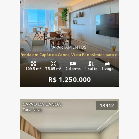
APARTAMENTOS
ira-Mar à Venda em Capão da Canoa, Vista Panorâmica para o Mar, 2 Dormi
109.5 m²
75.05 m²
2 dorms
1 suíte
1 vaga
R$ 1.250.000
CAPAO DA CANOA
18912
Zona Nova