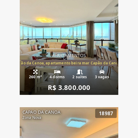
APARTAMENTOS
te mar Capão da Canoa, apartamento beira mar Capão da Canoa, aparta
260 m²
4 dorms
2 suítes
3 vagas
R$ 3.800.000
CAPAO DA CANOA
18987
Zona Nova