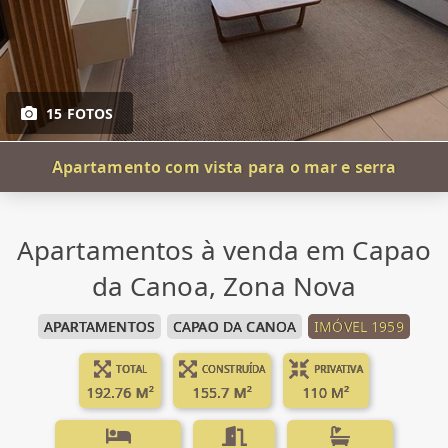
15 FOTOS
Apartamento com vista para o mar e serra
Apartamentos à venda em Capao
da Canoa, Zona Nova
APARTAMENTOS
CAPAO DA CANOA
IMÓVEL 1959
TOTAL
CONSTRUÍDA
PRIVATIVA
192.76 M²
155.7 M²
110 M²