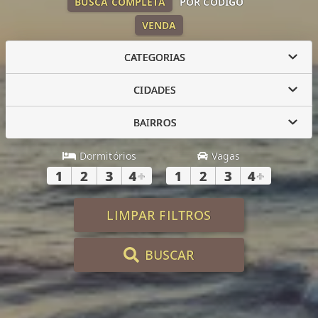
BUSCA COMPLETA
POR CÓDIGO
VENDA
CATEGORIAS
CIDADES
BAIRROS
Dormitórios
Vagas
1
2
3
4
+
1
2
3
4
+
LIMPAR FILTROS
BUSCAR