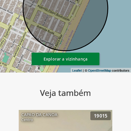
Explorar a vizinhança
Leaflet
| ©
OpenStreetMap
contributors
Veja também
CAPAO DA CANOA
19015
Centro