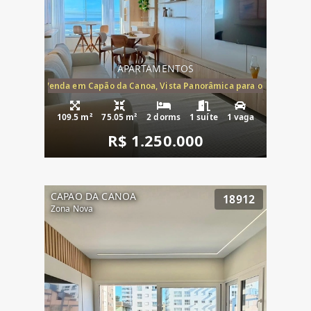
APARTAMENTOS
ira-Mar à Venda em Capão da Canoa, Vista Panorâmica para o Mar, 2 Dormi
109.5 m²
75.05 m²
2 dorms
1 suíte
1 vaga
R$ 1.250.000
CAPAO DA CANOA
18912
Zona Nova