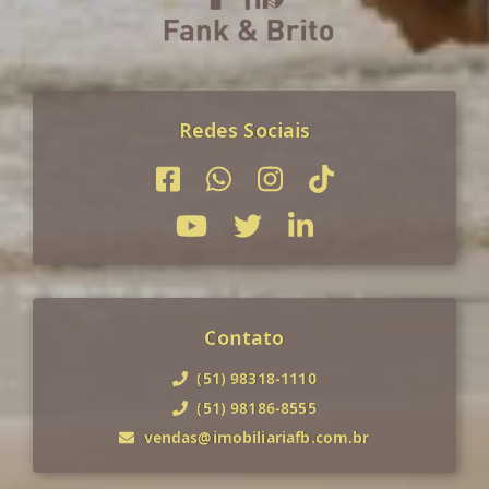
Redes Sociais
Contato
(51) 98318-1110
(51) 98186-8555
vendas@imobiliariafb.com.br