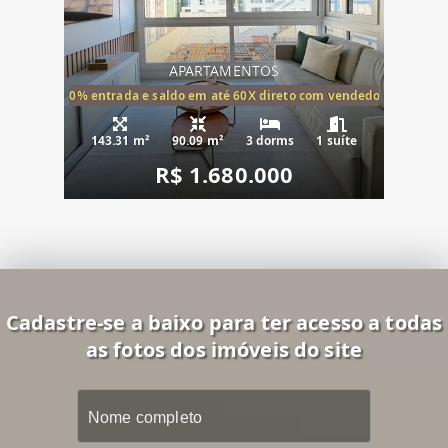
APARTAMENTOS
20% entrada e saldo em até 60X direto com vendedor
143.31 m²
90.09 m²
3 dorms
1 suíte
R$ 1.680.000
Cadastre-se a baixo para ter acesso a todas
as fotos dos imóveis do site