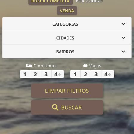
BUSCA COMPLETA
POR CÓDIGO
VENDA
CATEGORIAS
CIDADES
BAIRROS
Dormitórios
Vagas
1
2
3
4
+
1
2
3
4
+
LIMPAR FILTROS
BUSCAR