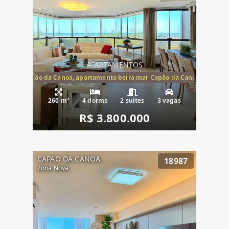
APARTAMENTOS
te mar Capão da Canoa, apartamento beira mar Capão da Canoa, aparta
260 m²
4 dorms
2 suítes
3 vagas
R$ 3.800.000
CAPAO DA CANOA
18987
Zona Nova