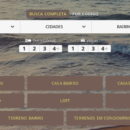
BUSCA COMPLETA
POR CÓDIGO
CIDADES
BAIRR
Dormitórios
Vagas
1
2
3
4
+
1
2
3
4
+
OS
CASA BAIRRO
CASA
O
LOFT
TERRENO BAIRRO
TERRENOS EM CONDOMÍNI