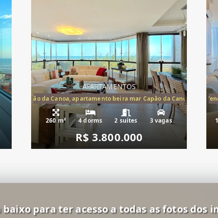
APARTAMENTOS
te mar Capão da Canoa, apartamento beira mar Capão da Canoa, aparta
Apartamento Beira-Mar à Vend
260 m²
4 dorms
2 suítes
3 vagas
R$ 3.800.000
 baixo para ter acesso a todas as fotos dos i