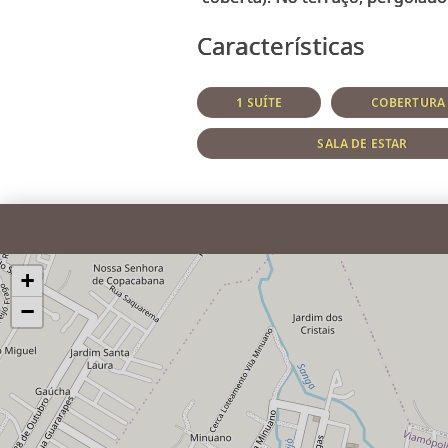
Características
1 SUÍTE
COBERTURA
SALA DE ESTAR
+
−