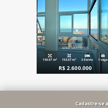
APARTAMENTOS
apartamento fren
150.67 m²
150.67 m²
3 dorms
1 vaga
R$ 2.600.000
Cadastre-se a