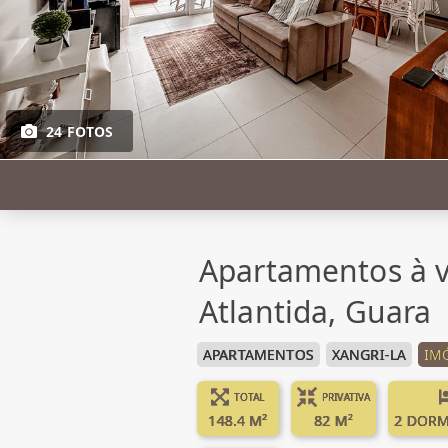
24 FOTOS
Apartamentos à v
Atlantida, Guara
APARTAMENTOS
XANGRI-LA
IM
TOTAL
PRIVATIVA
148.4 M²
82 M²
2 DORM