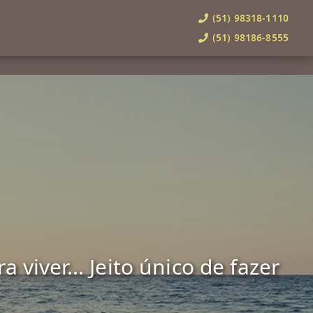
(51) 98318-1110
(51) 98186-8555
viver... Jeito único de fazer