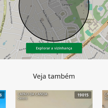
Explorar a vizinhança
Veja também
CAPAO DA CANOA
C
6
19015
Centro
Zo