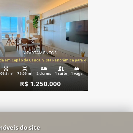
APARTAMENTOS
mento à venda Cap
a em Capão da Canoa, Vista Panorâmica para o Mar, 2 Dormitórios,(1suíte
109.5 m²
75.05 m²
2 dorms
1 suíte
1 vaga
R$ 1.250.000
móveis do site