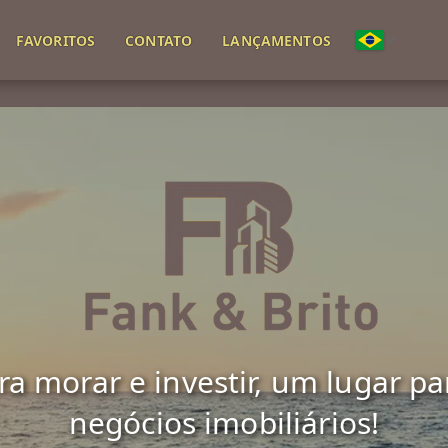
FAVORITOS
CONTATO
LANÇAMENTOS
(51) 98318-1110
(51) 98186-8555
 morar e investir, um lugar para 
negócios imobiliários!