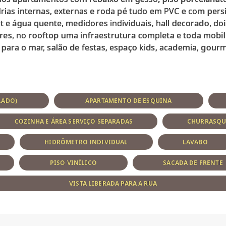
adrias internas, externas e roda pé tudo em PVC e com per
it e água quente, medidores individuais, hall decorado, do
es, no rooftop uma infraestrutura completa e toda mobil
LADO)
APARTAMENTO DE ESQUINA
COZINHA E ÁREA SERVIÇO SEPARADAS
CHURRASQU
HIDRÔMETRO INDIVIDUAL
LAVABO
PISO VINÍLICO
SACADA DE FRENTE
VISTA LIBERADA PARA A RUA