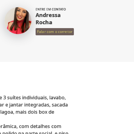
ENTRE EM CONTATO
Andressa
Rocha
Falar com o corretor
 suítes individuais, lavabo,
ar e jantar integradas, sacada
e lagoa, mais dois box de
cerâmica, com detalhes com
polido na parte social, e piso