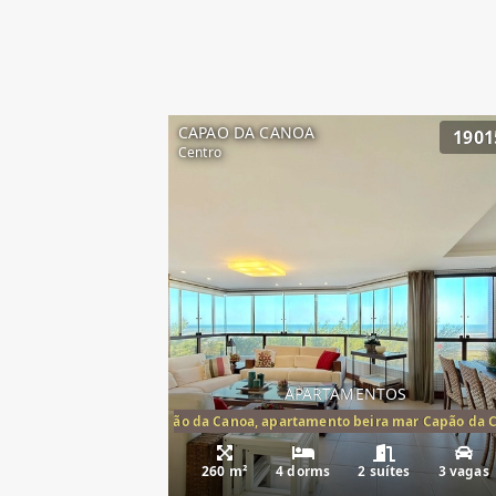
CAPAO DA CANOA
1901
Centro
APARTAMENTOS
artamento frente mar Capão da Canoa, apartamento beira mar Capão da 
Apartamento Be
260 m²
4 dorms
2 suítes
3 vagas