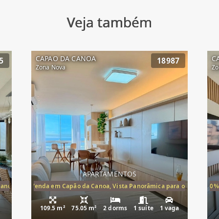
Veja também
CAPAO DA CANOA
C
5
18987
Zona Nova
Zo
APARTAMENTOS
Canoa, apartamento à venda Cap
ira-Mar à Venda em Capão da Canoa, Vista Panorâmica para o Mar, 2 Dormi
20%
109.5 m²
75.05 m²
2 dorms
1 suíte
1 vaga