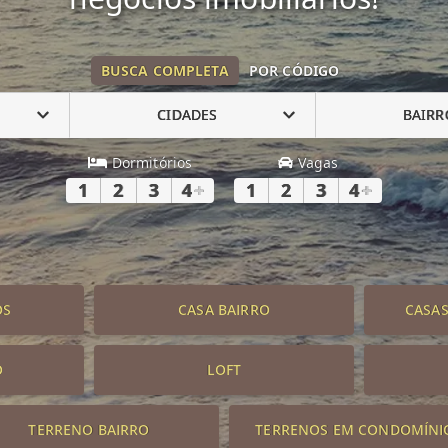
BUSCA COMPLETA
POR CÓDIGO
CIDADES
BAIRR
Dormitórios
Vagas
1
2
3
4
+
1
2
3
4
+
OS
CASA BAIRRO
CASA
O
LOFT
TERRENO BAIRRO
TERRENOS EM CONDOMÍNI