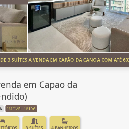
E 3 SUÍTES A VENDA EM CAPÃO DA CANOA COM ATÉ 60
venda em Capao da
endido)
A
IMÓVEL 18196
ITÓRIOS
3 SUÍTES
4 BANHEIROS