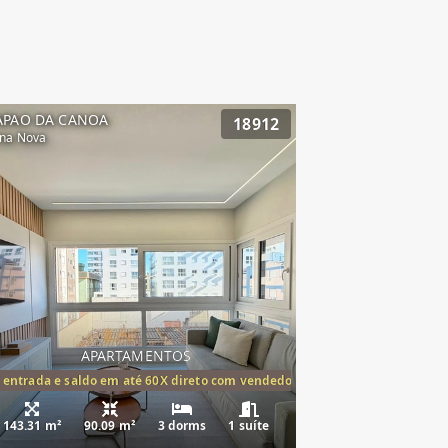
APAO DA CANOA
18912
na Nova
APARTAMENTOS
tórios,(1suíte)
 entrada e saldo em até 60X direto com vendedor
143.31 m²
90.09 m²
3 dorms
1 suíte