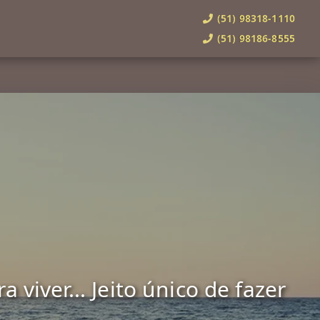
(51) 98318-1110
(51) 98186-8555
viver... Jeito único de fazer