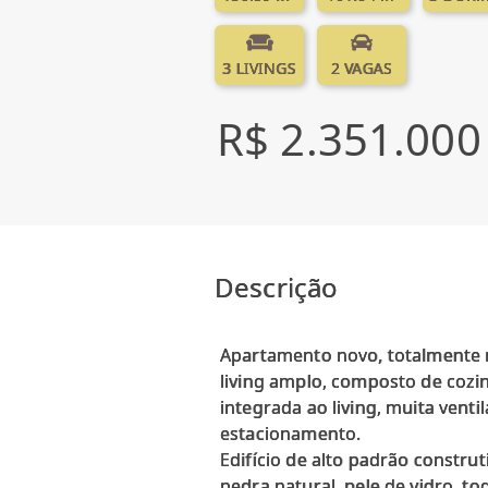
3 LIVINGS
2 VAGAS
R$ 2.351.000
Descrição
Apartamento novo, totalmente m
living amplo, composto de cozin
integrada ao living, muita venti
estacionamento.
Edifício de alto padrão constr
pedra natural, pele de vidro, t