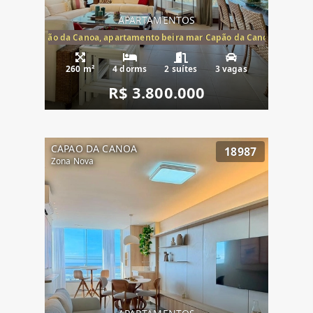
APARTAMENTOS
te mar Capão da Canoa, apartamento beira mar Capão da Canoa, aparta
260 m²
4 dorms
2 suítes
3 vagas
R$ 3.800.000
CAPAO DA CANOA
18987
Zona Nova