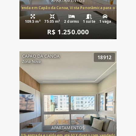
APARTAMENTOS
ira-Mar à Venda em Capão da Canoa, Vista Panorâmica para o Mar, 2 Dormi
109.5 m²
75.05 m²
2 dorms
1 suíte
1 vaga
R$ 1.250.000
CAPAO DA CANOA
18912
Zona Nova
APARTAMENTOS
20% entrada e saldo em até 60X direto com vendedor