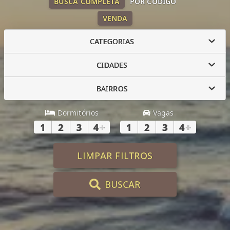
BUSCA COMPLETA
POR CÓDIGO
VENDA
CATEGORIAS
CIDADES
BAIRROS
Dormitórios
Vagas
1
2
3
4
+
1
2
3
4
+
LIMPAR FILTROS
BUSCAR