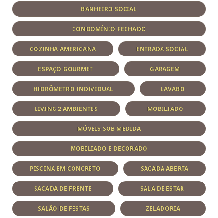
BANHEIRO SOCIAL
CONDOMÍNIO FECHADO
COZINHA AMERICANA
ENTRADA SOCIAL
ESPAÇO GOURMET
GARAGEM
HIDRÔMETRO INDIVIDUAL
LAVABO
LIVING 2 AMBIENTES
MOBILIADO
MÓVEIS SOB MEDIDA
MOBILIADO E DECORADO
PISCINA EM CONCRETO
SACADA ABERTA
SACADA DE FRENTE
SALA DE ESTAR
SALÃO DE FESTAS
ZELADORIA