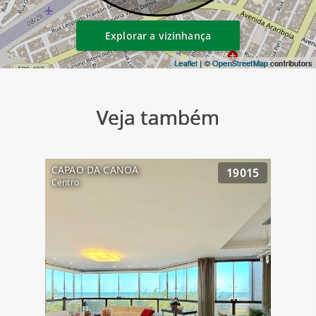
Explorar a vizinhança
Leaflet
| ©
OpenStreetMap
contributors
Veja também
CAPAO DA CANOA
19015
Centro