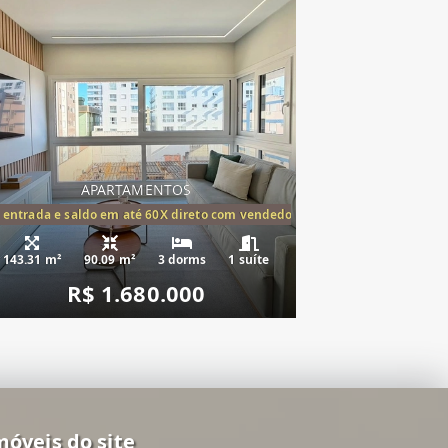
APARTAMENTOS
tórios,(1suíte)
 entrada e saldo em até 60X direto com vendedor
143.31 m²
90.09 m²
3 dorms
1 suíte
R$ 1.680.000
móveis do site