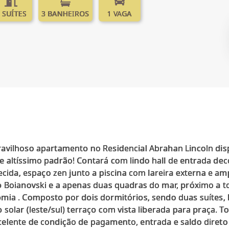
 SUÍTES
3 BANHEIROS
1 VAGA
avilhoso apartamento no Residencial Abrahan Lincoln di
 altíssimo padrão! Contará com lindo hall de entrada de
uecida, espaço zen junto a piscina com lareira externa e am
o Boianovski e a apenas duas quadras do mar, próximo a t
ia . Composto por dois dormitórios, sendo duas suítes, l
 solar (leste/sul) terraço com vista liberada para praça.
elente de condição de pagamento, entrada e saldo direto 