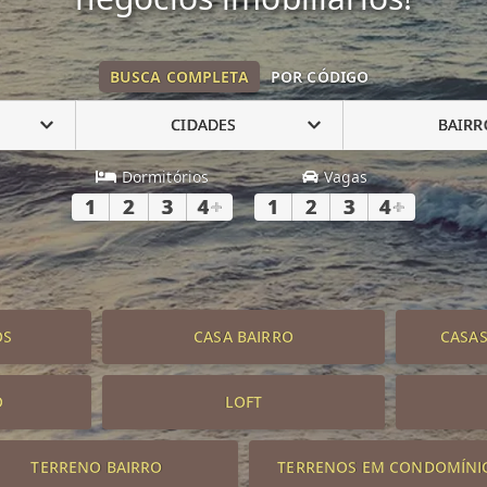
BUSCA COMPLETA
POR CÓDIGO
CIDADES
BAIRR
Dormitórios
Vagas
1
2
3
4
+
1
2
3
4
+
OS
CASA BAIRRO
CASA
O
LOFT
TERRENO BAIRRO
TERRENOS EM CONDOMÍNI