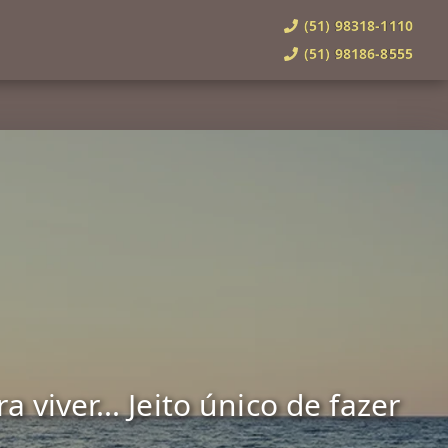
(51) 98318-1110
(51) 98186-8555
viver... Jeito único de fazer