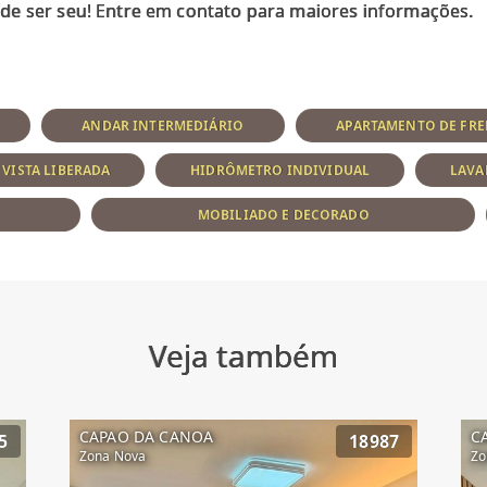
ANDAR INTERMEDIÁRIO
APARTAMENTO DE FRE
VISTA LIBERADA
HIDRÔMETRO INDIVIDUAL
LAVA
MOBILIADO E DECORADO
Veja também
CAPAO DA CANOA
C
5
18987
Zona Nova
Zo