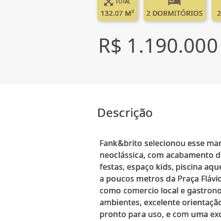
TOTAL
132.07 M²
2 DORMITÓRIOS
2
R$ 1.190.000
Descrição
Fank&brito selecionou esse mar
neoclássica, com acabamento de
festas, espaço kids, piscina aq
a poucos metros da Praça Flávi
como comercio local e gastronom
ambientes, excelente orientação
pronto para uso, e com uma exc