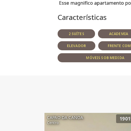
Características
2 SUÍTES
ACADEMIA
ELEVADOR
FRENTE COM 
MÓVEIS SOB MEDIDA
CAPAO DA CANOA
1901
Centro