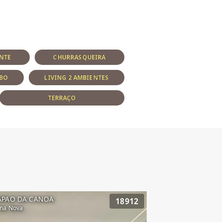
NTE
CHURRASQUEIRA
BO
LIVING 2 AMBIENTES
TERRAÇO
APAO DA CANOA
18912
na Nova