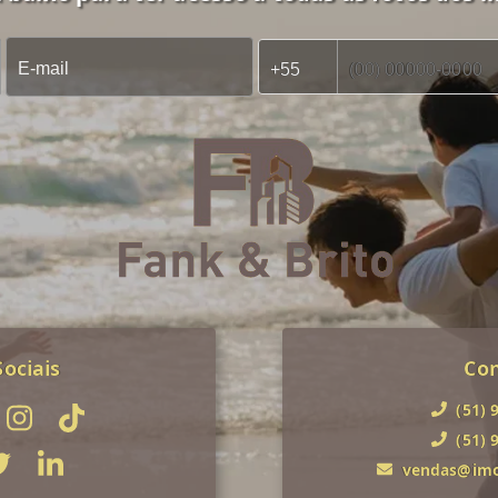
ociais
Co
(51) 
(51) 
vendas@imob