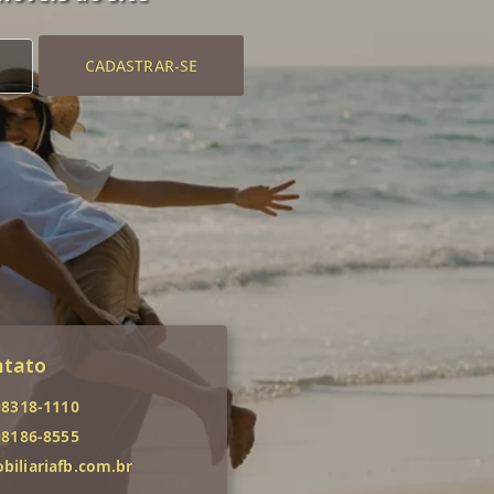
CADASTRAR-SE
ntato
98318-1110
98186-8555
iliariafb.com.br