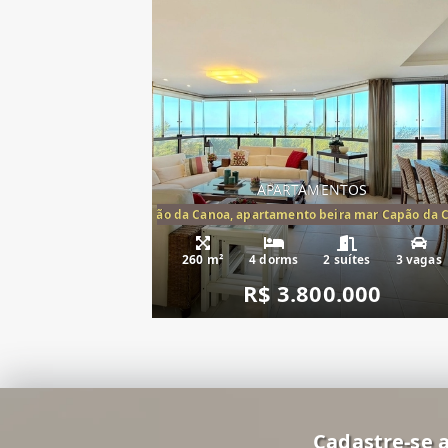
APARTAMENTOS
artamento frente mar Capão da Canoa, apartamento beira mar Capão da 
Apartamento Be
260 m²
4 dorms
2 suítes
3 vagas
R$ 3.800.000
Cadastre-se a