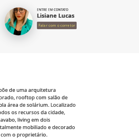
ENTRE EM CONTATO
Lisiane Lucas
Falar com o corretor
spõe de uma arquitetura
corado, rooftop com salão de
pla área de solárium. Localizado
odos os recursos da cidade,
avabo, living em dois
 Totalmente mobiliado e decorado
com o proprietário.