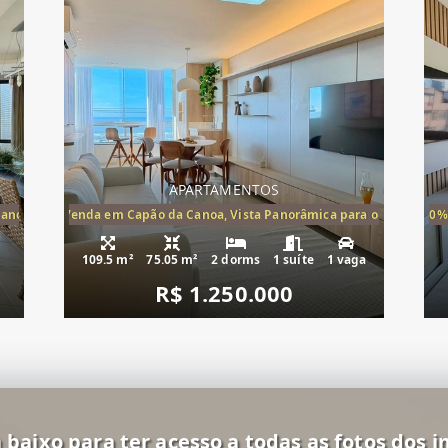
APARTAMENTOS
Canoa, apartamento à venda Cap
ira-Mar à Venda em Capão da Canoa, Vista Panorâmica para o Mar, 2 Dormi
20%
109.5 m²
75.05 m²
2 dorms
1 suíte
1 vaga
R$ 1.250.000
 baixo para ter acesso a todas as fotos dos i