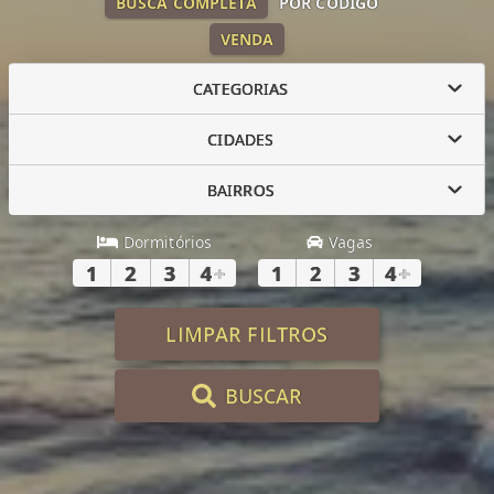
BUSCA COMPLETA
POR CÓDIGO
VENDA
CATEGORIAS
CIDADES
BAIRROS
Dormitórios
Vagas
1
2
3
4
+
1
2
3
4
+
LIMPAR FILTROS
BUSCAR