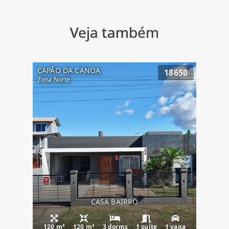
Veja também
CAPÃO DA CANOA
18650
Zona Norte
CASA BAIRRO
120 m²
120 m²
3 dorms
1 suíte
1 vaga