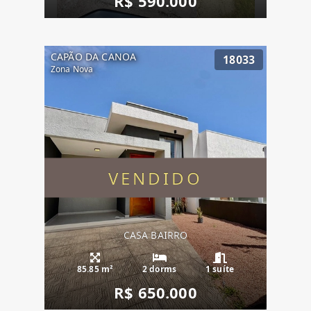
R$ 590.000
CAPÃO DA CANOA
18033
Zona Nova
VENDIDO
CASA BAIRRO
85.85 m²
2 dorms
1 suíte
R$ 650.000