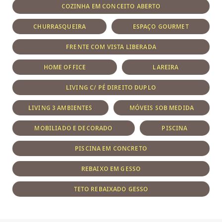
COZINHA EM CONCEITO ABERTO
CHURRASQUEIRA
ESPAÇO GOURMET
FRENTE COM VISTA LIBERADA
HOME OFFICE
LAREIRA
LIVING C/ PÉ DIREITO DUPLO
LIVING 3 AMBIENTES
MÓVEIS SOB MEDIDA
MOBILIADO E DECORADO
PISCINA
PISCINA EM CONCRETO
REBAIXO EM GESSO
TETO REBAIXADO GESSO