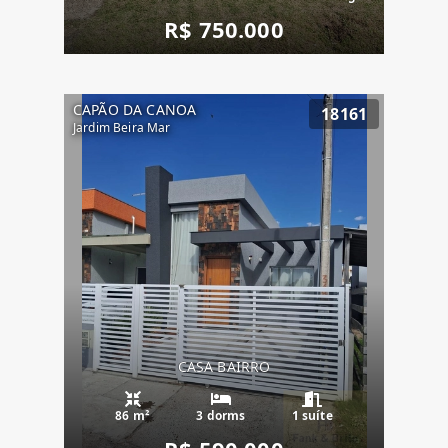
R$ 750.000
CAPÃO DA CANOA
18161
Jardim Beira Mar
CASA BAIRRO
86 m²
3 dorms
1 suíte