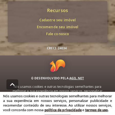
Recursos
Cadastre seu imóvel
Encomende seu imóvel
Fale conosco
CRECI
24034
© DESENVOLVIDO PELA
AGIL.NET
Nós usamos cookies e outras tecnologias semelhantes para
melhorar a sua experiência em nossos serviços, personalizar
publicidade e recomendar conteúdo de seu interesse. Ao utilizar
Nós usamos cookies e outras tecnologias semelhantes para melhorar
nossos serviços, você concorda com nossa política de privacidade e
a sua experiência em nossos serviços, personalizar publicidade e
termos de uso.
recomendar conteúdo de seu interesse. Ao utilizar nossos serviços,
você concorda com nossa
política de privacidade
e
termos de uso
.
Política de Privacidade
Termos de uso