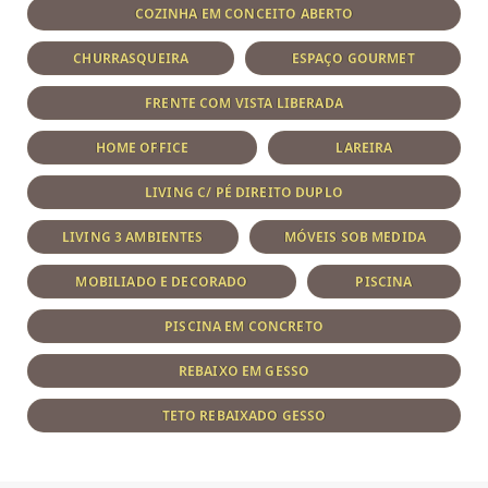
COZINHA EM CONCEITO ABERTO
CHURRASQUEIRA
ESPAÇO GOURMET
FRENTE COM VISTA LIBERADA
HOME OFFICE
LAREIRA
LIVING C/ PÉ DIREITO DUPLO
LIVING 3 AMBIENTES
MÓVEIS SOB MEDIDA
MOBILIADO E DECORADO
PISCINA
PISCINA EM CONCRETO
REBAIXO EM GESSO
TETO REBAIXADO GESSO