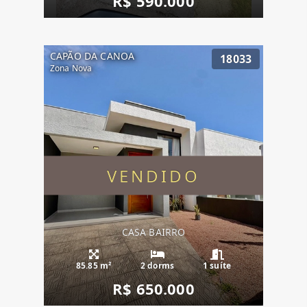
R$ 590.000
CAPÃO DA CANOA
18033
Zona Nova
VENDIDO
CASA BAIRRO
85.85 m²
2 dorms
1 suíte
R$ 650.000