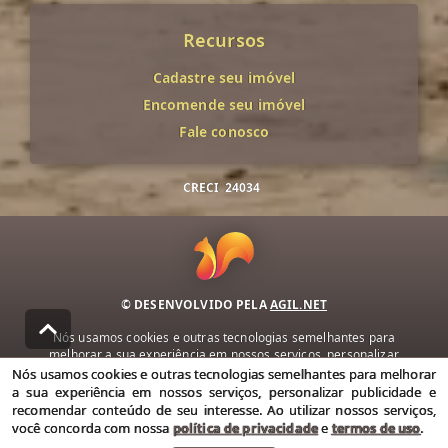
Recursos
Cadastre seu imóvel
Encomende seu imóvel
Fale conosco
CRECI
24034
© DESENVOLVIDO PELA
AGIL.NET
Nós usamos cookies e outras tecnologias semelhantes para
melhorar a sua experiência em nossos serviços, personalizar
publicidade e recomendar conteúdo de seu interesse. Ao utilizar
Nós usamos cookies e outras tecnologias semelhantes para melhorar
nossos serviços, você concorda com nossa política de privacidade e
a sua experiência em nossos serviços, personalizar publicidade e
termos de uso.
recomendar conteúdo de seu interesse. Ao utilizar nossos serviços,
você concorda com nossa
política de privacidade
e
termos de uso
.
Política de Privacidade
Termos de uso