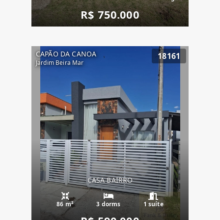
R$ 750.000
CAPÃO DA CANOA
18161
Jardim Beira Mar
CASA BAIRRO
86 m²
3 dorms
1 suíte