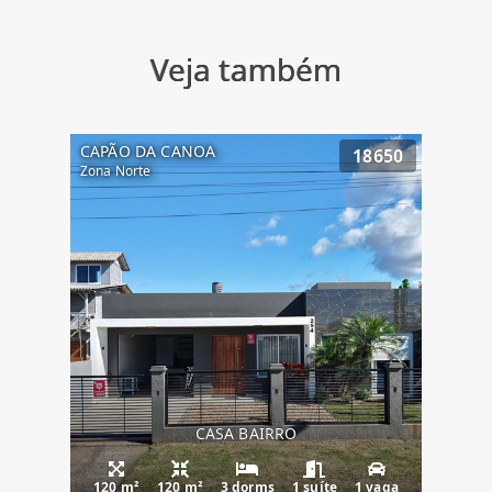
Veja também
CAPÃO DA CANOA
18650
Zona Norte
CASA BAIRRO
120 m²
120 m²
3 dorms
1 suíte
1 vaga