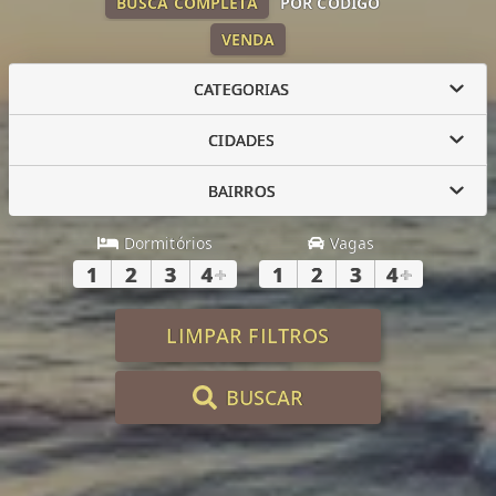
BUSCA COMPLETA
POR CÓDIGO
VENDA
CATEGORIAS
CIDADES
BAIRROS
Dormitórios
Vagas
1
2
3
4
+
1
2
3
4
+
LIMPAR FILTROS
BUSCAR