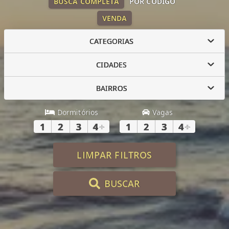
BUSCA COMPLETA
POR CÓDIGO
VENDA
CATEGORIAS
CIDADES
BAIRROS
Dormitórios
Vagas
1
2
3
4
+
1
2
3
4
+
LIMPAR FILTROS
BUSCAR