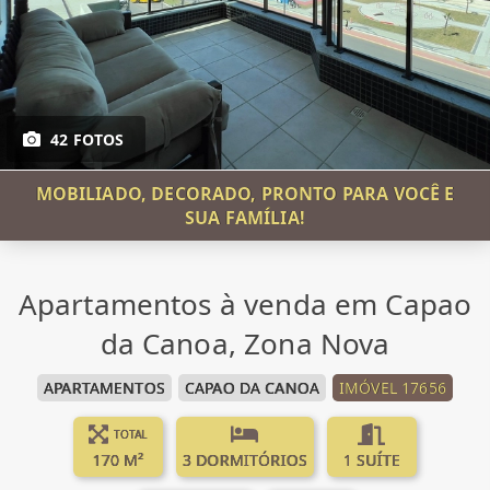
42 FOTOS
MOBILIADO, DECORADO, PRONTO PARA VOCÊ E
SUA FAMÍLIA!
Apartamentos à venda em Capao
da Canoa, Zona Nova
APARTAMENTOS
CAPAO DA CANOA
IMÓVEL 17656
TOTAL
170 M²
3 DORMITÓRIOS
1 SUÍTE