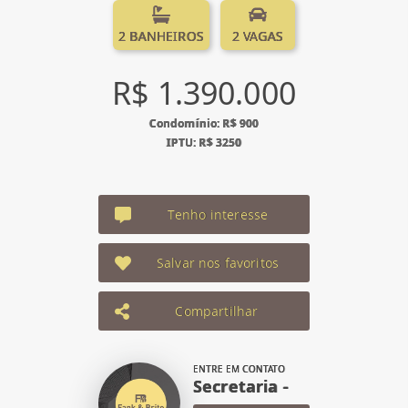
2 BANHEIROS
2 VAGAS
R$ 1.390.000
Condomínio: R$ 900
IPTU: R$ 3250
Tenho interesse
Salvar nos favoritos
Compartilhar
ENTRE EM CONTATO
Secretaria -