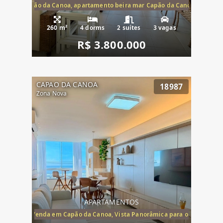
te mar Capão da Canoa, apartamento beira mar Capão da Canoa, aparta
260 m²
4 dorms
2 suítes
3 vagas
R$ 3.800.000
CAPAO DA CANOA
18987
Zona Nova
APARTAMENTOS
ira-Mar à Venda em Capão da Canoa, Vista Panorâmica para o Mar, 2 Dormi