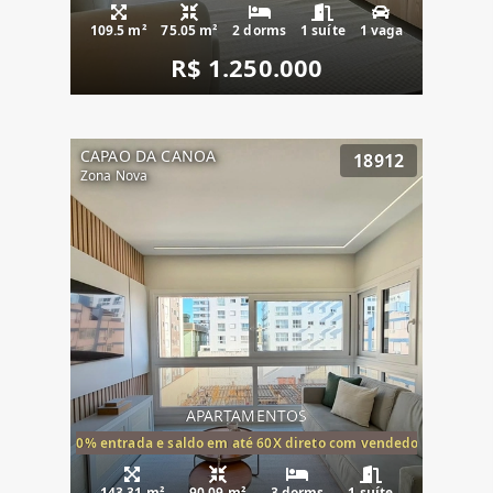
109.5 m²
75.05 m²
2 dorms
1 suíte
1 vaga
R$ 1.250.000
CAPAO DA CANOA
18912
Zona Nova
APARTAMENTOS
20% entrada e saldo em até 60X direto com vendedor
143.31 m²
90.09 m²
3 dorms
1 suíte