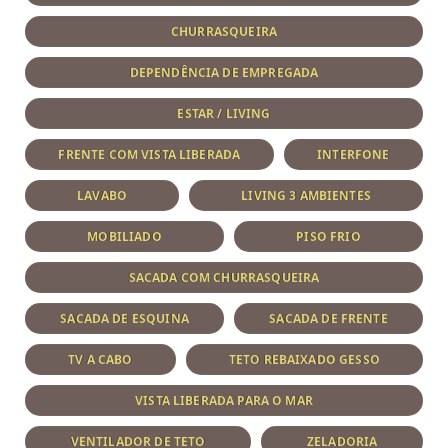
CHURRASQUEIRA
DEPENDÊNCIA DE EMPREGADA
ESTAR / LIVING
FRENTE COM VISTA LIBERADA
INTERFONE
LAVABO
LIVING 3 AMBIENTES
MOBILIADO
PISO FRIO
SACADA COM CHURRASQUEIRA
SACADA DE ESQUINA
SACADA DE FRENTE
TV A CABO
TETO REBAIXADO GESSO
VISTA LIBERADA PARA O MAR
VENTILADOR DE TETO
ZELADORIA