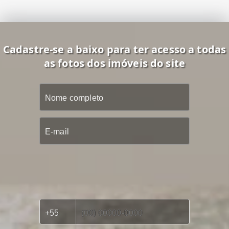
Cadastre-se a baixo para ter acesso a todas
as fotos dos imóveis do site