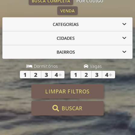
BUSCA COMPLETA
POR CÓDIGO
VENDA
CATEGORIAS
CIDADES
BAIRROS
Dormitórios
Vagas
1
2
3
4
+
1
2
3
4
+
LIMPAR FILTROS
BUSCAR