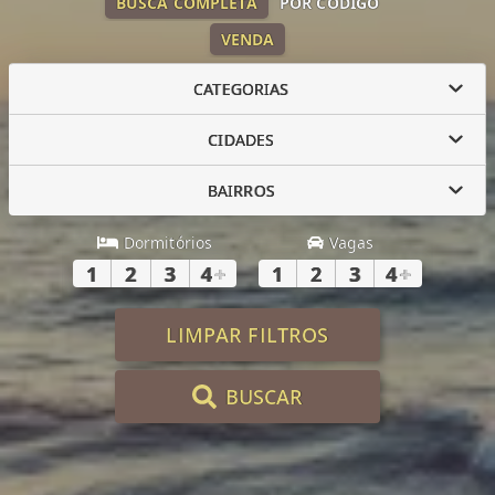
BUSCA COMPLETA
POR CÓDIGO
VENDA
CATEGORIAS
CIDADES
BAIRROS
Dormitórios
Vagas
1
2
3
4
+
1
2
3
4
+
LIMPAR FILTROS
BUSCAR