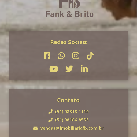
Redes Sociais
Contato
(51) 98318-1110
(51) 98186-8555
vendas@imobiliariafb.com.br