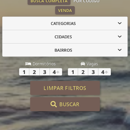
BUSCA COMPLETA
POR CÓDIGO
VENDA
CATEGORIAS
CIDADES
BAIRROS
Dormitórios
Vagas
1
2
3
4
+
1
2
3
4
+
LIMPAR FILTROS
BUSCAR