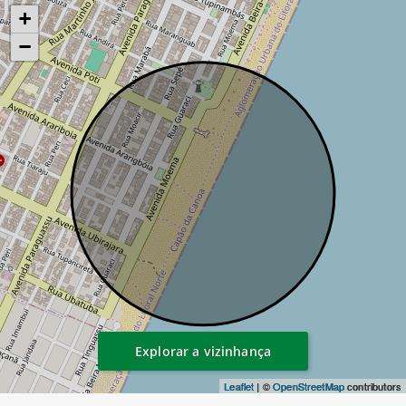
+
−
Explorar a vizinhança
Leaflet
| ©
OpenStreetMap
contributors