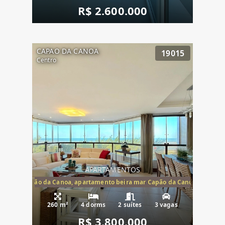
R$ 2.600.000
CAPAO DA CANOA
19015
Centro
APARTAMENTOS
te mar Capão da Canoa, apartamento beira mar Capão da Canoa, aparta
260 m²
4 dorms
2 suítes
3 vagas
R$ 3.800.000