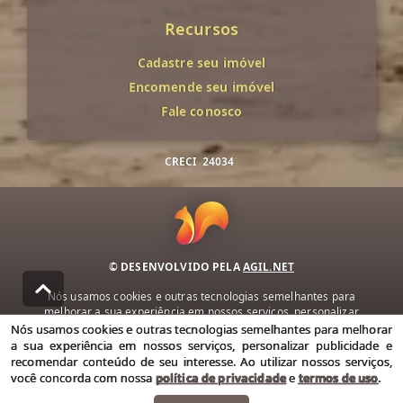
Recursos
Cadastre seu imóvel
Encomende seu imóvel
Fale conosco
CRECI
24034
© DESENVOLVIDO PELA
AGIL.NET
Nós usamos cookies e outras tecnologias semelhantes para
melhorar a sua experiência em nossos serviços, personalizar
publicidade e recomendar conteúdo de seu interesse. Ao utilizar
Nós usamos cookies e outras tecnologias semelhantes para melhorar
nossos serviços, você concorda com nossa política de privacidade e
a sua experiência em nossos serviços, personalizar publicidade e
termos de uso.
recomendar conteúdo de seu interesse. Ao utilizar nossos serviços,
você concorda com nossa
política de privacidade
e
termos de uso
.
Política de Privacidade
Termos de uso