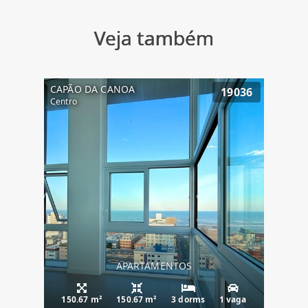
Veja também
CAPÃO DA CANOA
19036
Centro
APARTAMENTOS
150.67 m²
150.67 m²
3 dorms
1 vaga