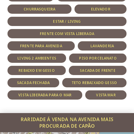
CHURRASQUEIRA
ELEVADOR
ESTAR / LIVING
FRENTE COM VISTA LIBERADA
FRENTE PARA AVENIDA
LAVANDERIA
LIVING 2 AMBIENTES
PISO PORCELANATO
REBAIXO EM GESSO
SACADA DE FRENTE
SACADA FECHADA
TETO REBAIXADO GESSO
VISTA LIBERADA PARA O MAR
VISTA MAR
RARIDADE Á VENDA NA AVENIDA MAIS
PROCURADA DE CAPÃO