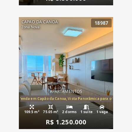
CAPAO DA CANOA
18987
Zona Nova
APARTAMENTOS
ira-Mar à Venda em Capão da Canoa, Vista Panorâmica para o Mar, 2 Dormi
109.5 m²
75.05 m²
2 dorms
1 suíte
1 vaga
R$ 1.250.000