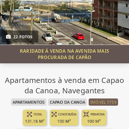
22 FOTOS
RARIDADE Á VENDA NA AVENIDA MAIS
PROCURADA DE CAPÃO
Apartamentos à venda em Capao
da Canoa, Navegantes
APARTAMENTOS
CAPAO DA CANOA
IMÓVEL 1759
TOTAL
CONSTRUÍDA
PRIVATIVA
131.16 M²
100 M²
100 M²