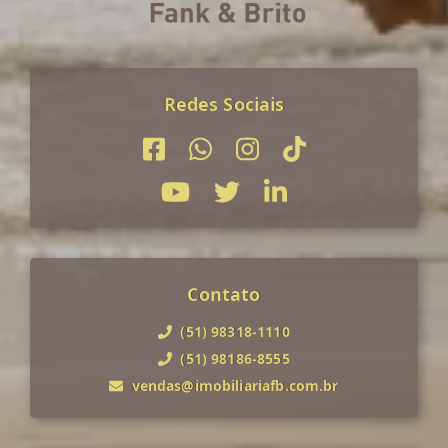
Redes Sociais
Contato
(51) 98318-1110
(51) 98186-8555
vendas@imobiliariafb.com.br