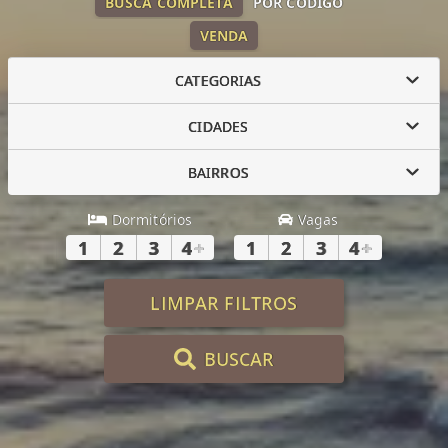
BUSCA COMPLETA
POR CÓDIGO
VENDA
CATEGORIAS
CIDADES
BAIRROS
Dormitórios
Vagas
1
2
3
4
+
1
2
3
4
+
LIMPAR FILTROS
BUSCAR