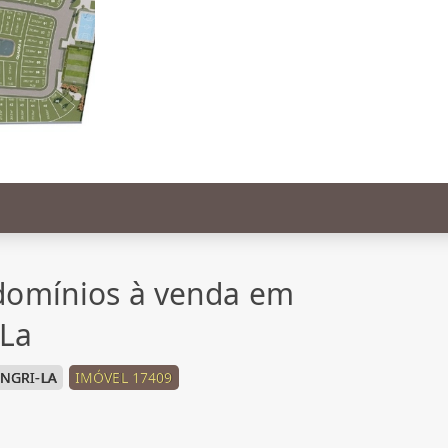
domínios à venda em
-La
NGRI-LA
IMÓVEL 17409