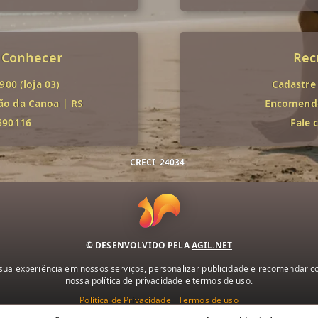
 Conhecer
Rec
00 (loja 03)
Cadastre
ão da Canoa
|
RS
Encomende
690116
Fale 
CRECI
24034
© DESENVOLVIDO PELA
AGIL.NET
ua experiência em nossos serviços, personalizar publicidade e recomendar con
nossa política de privacidade e termos de uso.
Política de Privacidade
Termos de uso