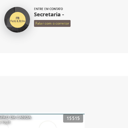
ENTRE EM CONTATO
Secretaria -
Falar com o corretor
APAO DA CANOA
15515
 10,31