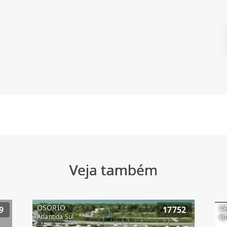
Veja também
OSORIO
C
9
17752
Atlantida Sul
km