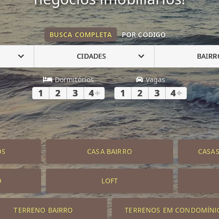
BUSCA COMPLETA
POR CÓDIGO
CIDADES
BAIRR
Dormitórios
Vagas
1
2
3
4
+
1
2
3
4
+
OS
CASA BAIRRO
CASA
O
LOFT
TERRENO BAIRRO
TERRENOS EM CONDOMÍNI