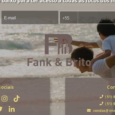
 baixo para ter acesso a todas as fotos dos i
ociais
Co
(51) 
(51) 
vendas@imob