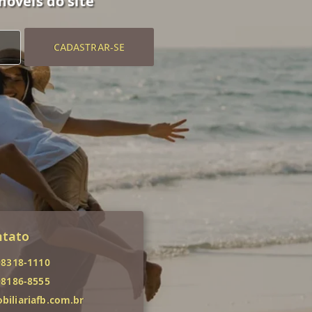
móveis do site
CADASTRAR-SE
ntato
98318-1110
98186-8555
iliariafb.com.br