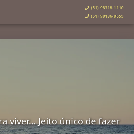
(51) 98318-1110
(51) 98186-8555
viver... Jeito único de fazer