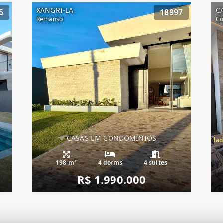
XANGRI-LA
C
5
18997
Remanso
Co
CASAS EM CONDOMÍNIOS
Casa Condado de Capão, Condad
198 m²
4 dorms
4 suítes
R$ 1.990.000