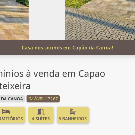
Casa dos sonhos em Capão da Canoa!
ínios à venda em Capao
teixeira
 DA CANOA
IMÓVEL 17267
RMITÓRIOS
4 SUÍTES
5 BANHEIROS