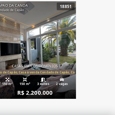
APAO DA CANOA
18851
ndado de Capão
CASAS EM CONDOMÍNIOS
o de Capão, Casa à venda Condado de Capão, Condomínio Condado de Ca
150 m²
150 m²
3 suítes
2 vagas
R$ 2.200.000