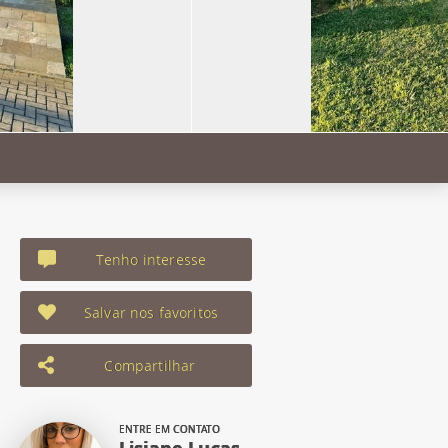
Tenho interesse
Salvar nos favoritos
Compartilhar
ENTRE EM CONTATO
Lisiane Lucas