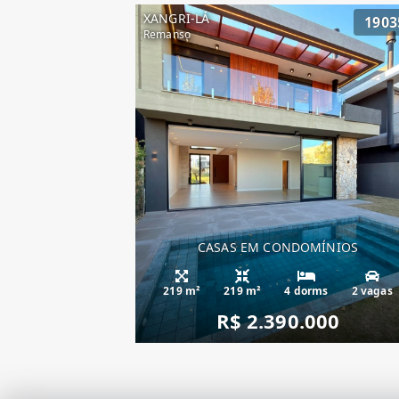
XANGRI-LÁ
1903
Remanso
CASAS EM CONDOMÍNIOS
219 m²
219 m²
4 dorms
2 vagas
R$ 2.390.000