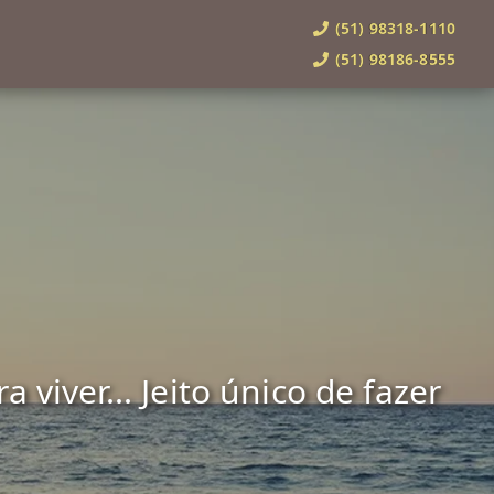
(51) 98318-1110
(51) 98186-8555
viver... Jeito único de fazer