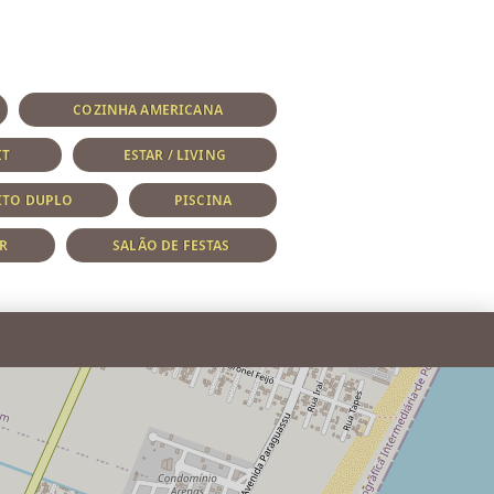
COZINHA AMERICANA
IT
ESTAR / LIVING
EITO DUPLO
PISCINA
R
SALÃO DE FESTAS