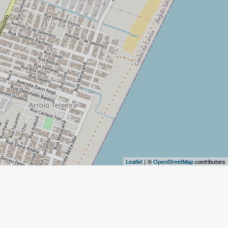
Leaflet
| ©
OpenStreetMap
contributors