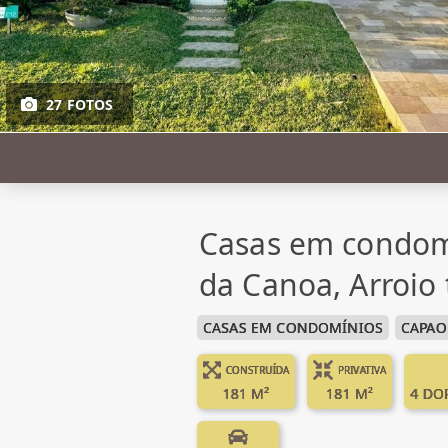
27 FOTOS
Casas em condom
da Canoa, Arroio 
CASAS EM CONDOMÍNIOS
CAPAO
CONSTRUÍDA
PRIVATIVA
181 M²
181 M²
4 DO