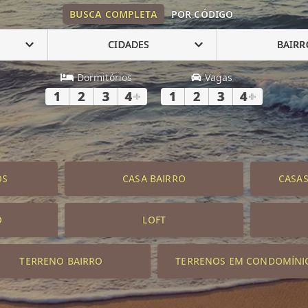
BUSCA COMPLETA
POR CÓDIGO
CIDADES
BAIRR
Dormitórios
Vagas
1
2
3
4
+
1
2
3
4
+
OS
CASA BAIRRO
CASA
O
LOFT
TERRENO BAIRRO
TERRENOS EM CONDOMÍNI