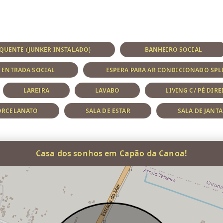
QUENTE (JUNKER INSTALADO)
BANHEIRO SOCIAL
ENTRADA SOCIAL
ESPERA PARA AR CONDICIONADO SPL
LAREIRA
LAVABO
LIVING C/ PÉ DIR
ORCELANATO
SALA DE ESTAR
SALA DE JANTA
Casa dos sonhos em Capão da Canoa!