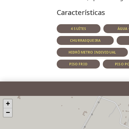
Características
4 SUÍTES
ÁGUA 
CHURRASQUEIRA
HIDRÔMETRO INDIVIDUAL
PISO FRIO
PISO P
+
−