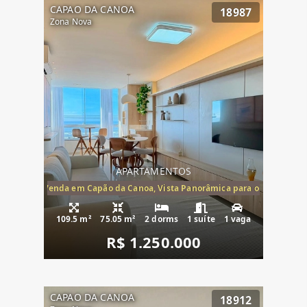
CAPAO DA CANOA
18987
Zona Nova
APARTAMENTOS
ira-Mar à Venda em Capão da Canoa, Vista Panorâmica para o Mar, 2 Dormi
109.5 m²
75.05 m²
2 dorms
1 suíte
1 vaga
R$ 1.250.000
CAPAO DA CANOA
18912