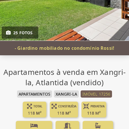
25 FOTOS
- Giardino mobiliado no condomínio Rossi!
Apartamentos à venda em Xangri-
la, Atlantida (vendido)
APARTAMENTOS
XANGRI-LA
IMÓVEL 17256
TOTAL
CONSTRUÍDA
PRIVATIVA
118 M²
118 M²
118 M²