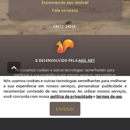
Encomende seu imóvel
Fale conosco
CRECI
24034
© DESENVOLVIDO PELA
AGIL.NET
Nós usamos cookies e outras tecnologias semelhantes para
melhorar a sua experiência em nossos serviços, personalizar
publicidade e recomendar conteúdo de seu interesse. Ao utilizar
Nós usamos cookies e outras tecnologias semelhantes para melhorar
nossos serviços, você concorda com nossa política de privacidade e
a sua experiência em nossos serviços, personalizar publicidade e
termos de uso.
recomendar conteúdo de seu interesse. Ao utilizar nossos serviços,
você concorda com nossa
política de privacidade
e
termos de uso
.
Política de Privacidade
Termos de uso
ENTENDI