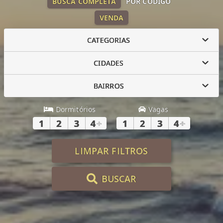
BUSCA COMPLETA
POR CÓDIGO
VENDA
CATEGORIAS
CIDADES
BAIRROS
Dormitórios
Vagas
1
2
3
4
+
1
2
3
4
+
LIMPAR FILTROS
BUSCAR