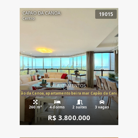
CAPAO DA CANOA
19015
Centro
APARTAMENTOS
te mar Capão da Canoa, apartamento beira mar Capão da Canoa, aparta
260 m²
4 dorms
2 suítes
3 vagas
R$ 3.800.000