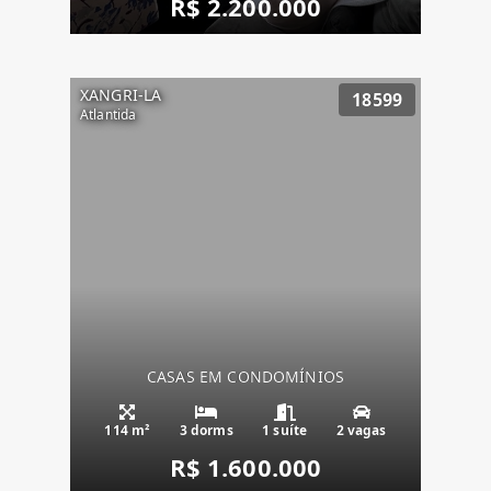
R$ 2.200.000
XANGRI-LA
18599
Atlantida
CASAS EM CONDOMÍNIOS
114 m²
3 dorms
1 suíte
2 vagas
R$ 1.600.000