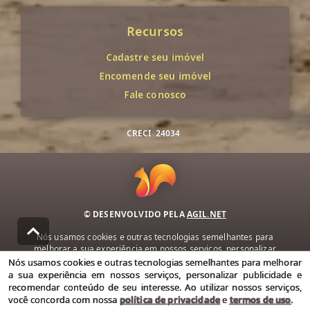
Recursos
Cadastre seu imóvel
Encomende seu imóvel
Fale conosco
CRECI
24034
© DESENVOLVIDO PELA
AGIL.NET
Nós usamos cookies e outras tecnologias semelhantes para
melhorar a sua experiência em nossos serviços, personalizar
publicidade e recomendar conteúdo de seu interesse. Ao utilizar
Nós usamos cookies e outras tecnologias semelhantes para melhorar
nossos serviços, você concorda com nossa política de privacidade e
a sua experiência em nossos serviços, personalizar publicidade e
termos de uso.
recomendar conteúdo de seu interesse. Ao utilizar nossos serviços,
você concorda com nossa
política de privacidade
e
termos de uso
.
Política de Privacidade
Termos de uso