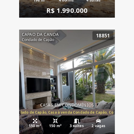
198 m²
4 dorms
4 suítes
R$ 1.990.000
CAPAO DA CANOA
18851
Condado de Capão
CASAS EM CONDOMÍNIOS
Capão, Condado de Capão, Casa à venda Condado de Capão, Condomínio 
150 m²
150 m²
3 suítes
2 vagas