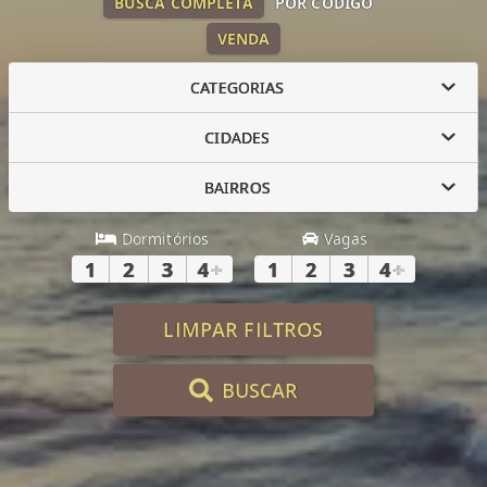
BUSCA COMPLETA
POR CÓDIGO
VENDA
CATEGORIAS
CIDADES
BAIRROS
Dormitórios
Vagas
1
2
3
4
+
1
2
3
4
+
LIMPAR FILTROS
BUSCAR