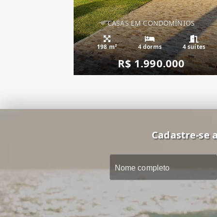
CASAS EM CONDOMÍNIOS
Casa Condado de 
198 m²
4 dorms
4 suítes
R$ 1.990.000
Cadastre-se a