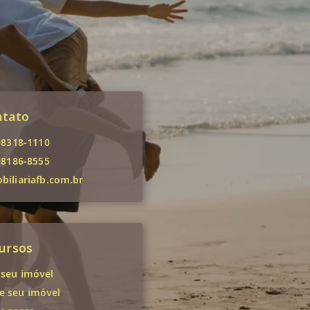
ntato
98318-1110
98186-8555
iliariafb.com.br
ursos
 seu imóvel
 seu imóvel