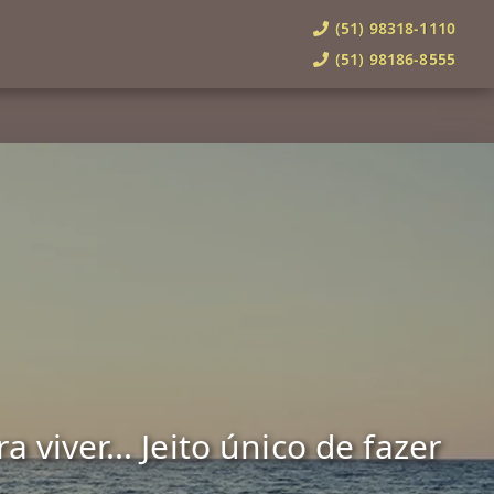
(51) 98318-1110
(51) 98186-8555
viver... Jeito único de fazer