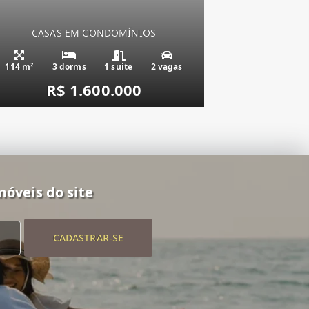
CASAS EM CONDOMÍNIOS
Condado de Capão,
114 m²
3 dorms
1 suíte
2 vagas
R$ 1.600.000
móveis do site
CADASTRAR-SE