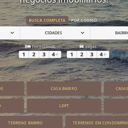
BUSCA COMPLETA
POR CÓDIGO
CIDADES
BAIRR
Dormitórios
Vagas
1
2
3
4
+
1
2
3
4
+
OS
CASA BAIRRO
CASA
O
LOFT
TERRENO BAIRRO
TERRENOS EM CONDOMÍNI