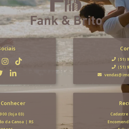
ociais
Co
(51) 
(51) 
vendas@imob
 Conhecer
Rec
00 (loja 03)
Cadastre
ão da Canoa
|
RS
Encomende