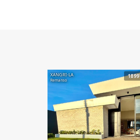
XANGRI-LA
1899
Remanso