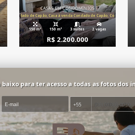
CASAS EM CONDOMÍNIOS
Capão, Condado de Capão, Casa à venda Condado de Capão, Condomínio 
150 m²
150 m²
3 suítes
2 vagas
R$ 2.200.000
 baixo para ter acesso a todas as fotos dos i