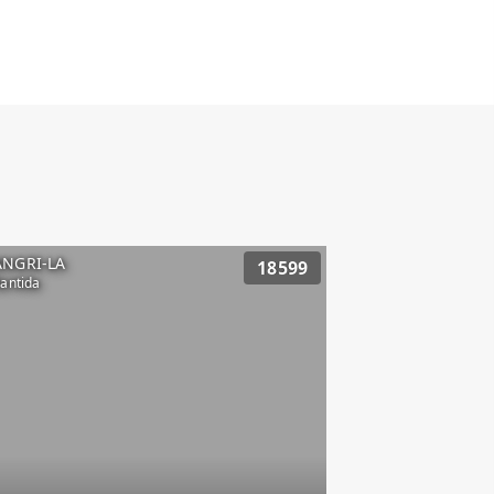
ANGRI-LA
18599
lantida