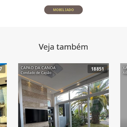
MOBILIADO
Veja também
CAPAO DA CANOA
X
7
18851
Condado de Capão
At