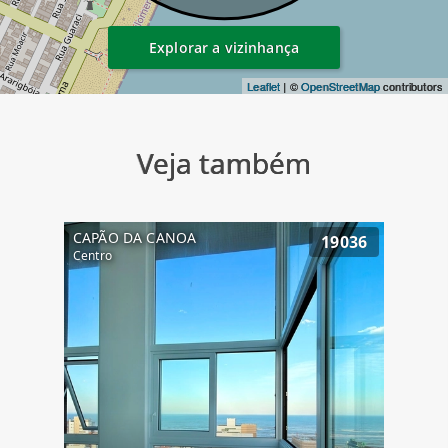
Explorar a vizinhança
Leaflet
| ©
OpenStreetMap
contributors
Veja também
CAPÃO DA CANOA
19036
Centro