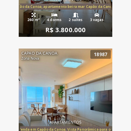
te mar Capão da Canoa, apartamento beira mar Capão da Canoa, aparta
260 m²
4 dorms
2 suítes
3 vagas
R$ 3.800.000
CAPAO DA CANOA
18987
Zona Nova
APARTAMENTOS
ira-Mar à Venda em Capão da Canoa, Vista Panorâmica para o Mar, 2 Dormi