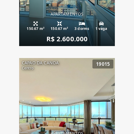
APARTAMENTOS
150.67 m²
150.67 m²
3 dorms
1 vaga
R$ 2.600.000
CAPAO DA CANOA
19015
Centro
APARTAMENTOS