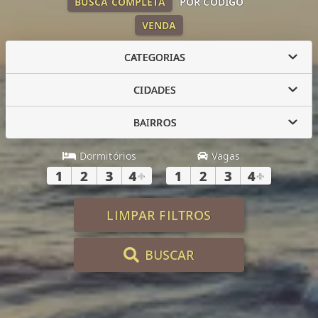
BUSCA COMPLETA
POR CÓDIGO
VENDA
CATEGORIAS
CIDADES
BAIRROS
Dormitórios
Vagas
1
2
3
4
+
1
2
3
4
+
LIMPAR FILTROS
BUSCAR