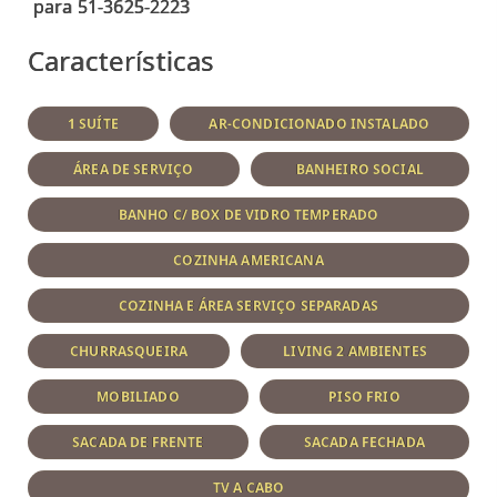
Características
1 SUÍTE
AR-CONDICIONADO INSTALADO
ÁREA DE SERVIÇO
BANHEIRO SOCIAL
BANHO C/ BOX DE VIDRO TEMPERADO
COZINHA AMERICANA
COZINHA E ÁREA SERVIÇO SEPARADAS
CHURRASQUEIRA
LIVING 2 AMBIENTES
MOBILIADO
PISO FRIO
SACADA DE FRENTE
SACADA FECHADA
TV A CABO