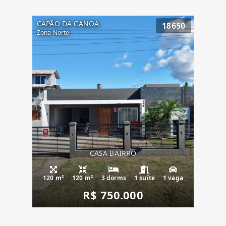
CAPÃO DA CANOA
18650
Zona Norte
CASA BAIRRO
120 m²
120 m²
3 dorms
1 suíte
1 vaga
R$ 750.000