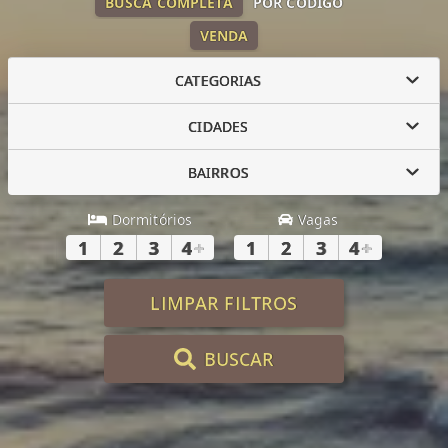
BUSCA COMPLETA
POR CÓDIGO
VENDA
CATEGORIAS
CIDADES
BAIRROS
Dormitórios
Vagas
1
2
3
4
+
1
2
3
4
+
LIMPAR FILTROS
BUSCAR