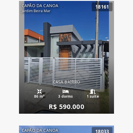
CAPÃO DA CANOA
18161
Jardim Beira Mar
CASA BAIRRO
86 m²
3 dorms
1 suíte
R$ 590.000
CAPÃO DA CANOA
18033