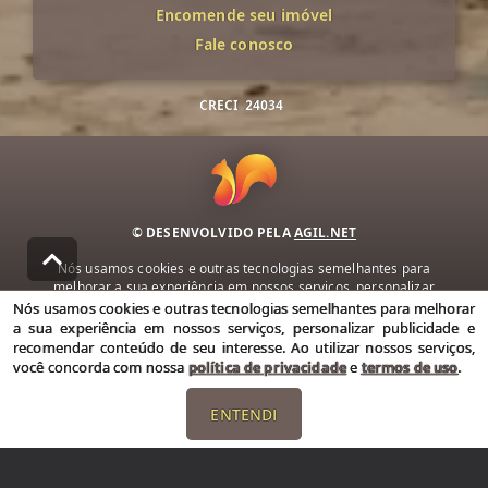
Encomende seu imóvel
Fale conosco
CRECI
24034
© DESENVOLVIDO PELA
AGIL.NET
Nós usamos cookies e outras tecnologias semelhantes para
melhorar a sua experiência em nossos serviços, personalizar
publicidade e recomendar conteúdo de seu interesse. Ao utilizar
Nós usamos cookies e outras tecnologias semelhantes para melhorar
nossos serviços, você concorda com nossa política de privacidade e
a sua experiência em nossos serviços, personalizar publicidade e
termos de uso.
recomendar conteúdo de seu interesse. Ao utilizar nossos serviços,
você concorda com nossa
política de privacidade
e
termos de uso
.
Política de Privacidade
Termos de uso
ENTENDI